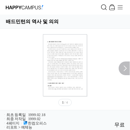
배드민턴의 역사 및 의의
1
/ 4
ㆍ
최초 등록일
1999.02.18
ㆍ
최종 저작일
1999.02
ㆍ
4페이지
/
한컴오피스
무료
ㆍ
리포트 > 예체능