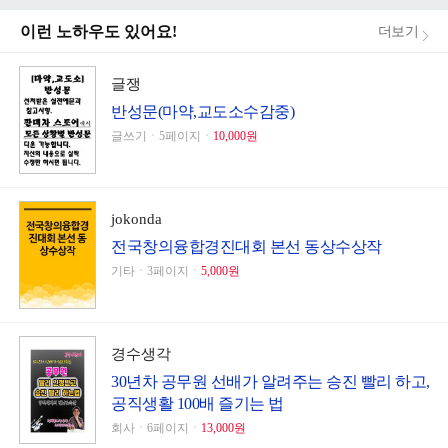
이런 노하우도 있어요!
더보기
글쟁
반성문(마약,교도소수감중)
글쓰기ㆍ5페이지ㆍ
10,000원
jokonda
전국창의융합경진대회 본선 동상수상작
기타ㆍ3페이지ㆍ
5,000원
경수생각
30년차 공무원 선배가 알려주는 승진 빨리 하고,
공직생활 100배 즐기는 법
회사ㆍ6페이지ㆍ
13,000원