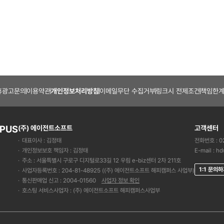
휴광고문의
이용약관
개인정보처리방침
이메일무단 수집거부
링크시 전제조건
책임한계
PUS
(주) 에이전트소프트
고객센터
대표이사 : 김정태
전화번호 : 02
개인정보보호 책임자 : 김정태
E-mail :
hd
주소 : 서울특별시 구로구 디지털로33길 12 우림 e-biz센터 2차 211호
1:1 문의
사업자등록번호 : 204-81-48925 ((주) 에이전트소프트 해피캠퍼스 사업부)
통신판매업 신고 : 2004-01560
사업자 정보 확인
호스팅 서비스사업자 : (주) 에이전트소프트 해피캠퍼스사업부