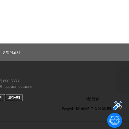
 및 법적고지
) 890-3333
@happycampus.com
하기
고객센터
5분 완성!
“
E
a
EasyAI 쉬운 글쓰기 현실이 됩니다.
s
y
A
I
가
작
성