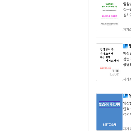
임상
질문
성하
기소개
지식
자기
임상
상병
상병
병리
기소개
자기
임상
합격
경력
리사
서
임
자기