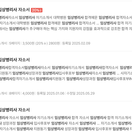
임상병리사
자소서
병리사
자소서
임상병리사
자기소개서 대학병원
임상병리사
합격예문
임상병리사
합격자소
자기소개서 대학병원
임상병리사
합격예문
임상병리사
합격자소서 ...
임상병리사
합격 자기
개서는
임상병리사
가 추구해야 하는 핵심 가치와 지원자의 강점을 효과적으로 강조한 합격 자
험을 통해 문제 ... 해결력과
임상
감각을 키운 사례를 구체적으로 제시하여 지원자의 역량을 돋보이게
리사
자기소개서는 협력과 소통의 중요성을 강조하며 팀워크 중심 문화
소개서
|
5페이지
|
3,500원 (20%↓) 2800원
|
등록일 2025.02.09
임상병리사
자소서
병리사
합격자소서
임상병리사
자소서
임상병리사
자기소개서
임상병리사
합격자소서
임상병
지원동기
임상병리사
성장과정
임상병리사
입사후포부
임상병리사
자소서
임상
병리
... 사자
상병리사
합격자기소개서
임상병리사
지원동기
임상병리사
성장과정
임상병리사
입사후포부IN
장단점3. 성장과정 및 학창시절4 ... 흥미와 보람은 제가
임상병리사
의 길을 선택하게 된 원동력이
 단순한 검사 결과 도출을 넘어 환자의 건강과 생명에 직접적인 영향을 미친다는 점에 깊
소개서
|
8페이지
|
4,000원
|
등록일 2025.01.06
|
수정일 2025.05.29
임상병리사
자소서
병리사
자소서
임상병리사
자기소개서
임상병리사
합격 자소서
임상병리사
합격 자기소개
사
성장과정
임상병리사
입사후포부
임상병리사
자소서
임상병리사
... 자기소개서
임상병리
 자기소개서
임상병리사
지원동기
임상병리사
성장과정
임상병리사
입사후포부
임상병리사