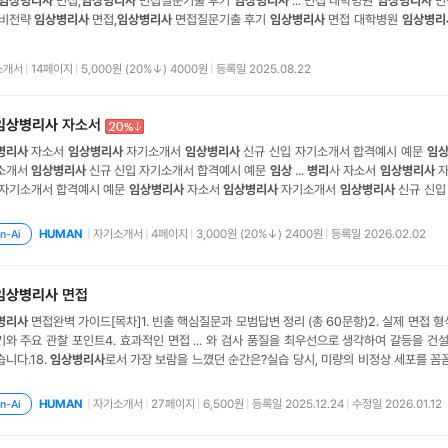
임상병리사
면접,
임상병리사
면접질문기출 후기
임상병리사
... 면접 대학병원
임상병리사
면
준비전략
임상병리사
면접,
임상병리사
면접질문기출 후기
임상병리사
면접 대학병원
임상병리
 준비 ... 전략
임상병리사
면접,
임상병리사
면접질문기출 후기
임상병리사
면접 대학병
병리사
면접 준비전략
임상병리사
면접,
임상병리사
면접질문기출 후기
임상병리사
소개서
|
14페이지
|
5,000원 (20%↓) 4000원
|
등록일 2025.08.22
임상병리사
자소서
병리사
자소서
임상병리사
자기소개서
임상병리사
신규 신입 자기소개서 합격예시 예문
임
소개서
임상병리사
신규 신입 자기소개서 합격예시 예문
임상
...
병리
사 자소서
임상병리사
자
 자기소개서 합격예시 예문
임상병리사
자소서
임상병리사
자기소개서
임상병리사
병리사
... 자소서
임상병리사
자기소개서
임상병리사
신규 신입 자기소개서 합격예시 예문
기소개서
임상병리사
신규 신입 자기소개서 합격예시 예문
임상병리사
자소서
|
자기소개서
|
4페이지
|
3,000원 (20%↓) 2400원
|
등록일 2026.02.02
HUMAN
n-Ai
임상병리사
면접
병리사
면접완벽 가이드[목차]1. 빈출 핵심질문과 모범답변 정리 (총 60문항)2. 실제 면접 형
와 주요 관찰 포인트4. 효과적인 면접 ... 와 검사 품질을 최우선으로 생각하여 갈등을 
니다.18.
임상병리사
로서 가장 보람을 느꼈던 순간은?실습 당시, 미량의 비정상 세포를 꼼꼼히
다.52. 입사 후 자기계발 계획은 무엇인가?입사 초기에는 병원 시스템과 파트 업무를 10
 이후 2년 내로 '전문
임상병리사
' 자격
|
자기소개서
|
27페이지
|
6,500원
|
등록일 2025.12.24
|
수정일 2026.01.12
HUMAN
n-Ai