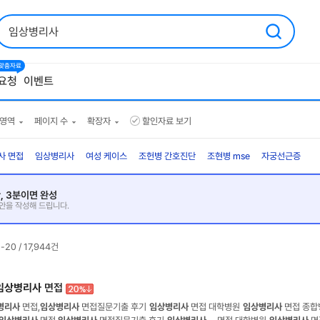
1 맞춤자료
요청
이벤트
영역
페이지 수
확장자
할인자료 보기
사 면접
임상병리사
여성 케이스
조헌병 간호진단
조현병 mse
자궁선근증
, 3분이면 완성
초안을 작성해 드립니다.
1-20 / 17,944건
임상병리사
면접
병리사
면접,
임상병리사
면접질문기출 후기
임상병리사
면접 대학병원
임상병리사
면접 종