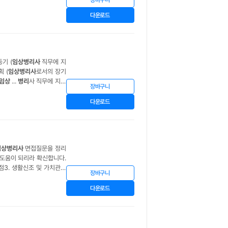
장바구니
장과정
임상병리사
입사후포
다운로드
기 (
임상병리사
직무에 지
계획 (
임상병리사
로서의 장기
임상
...
병리
사 직무에 지원
장바구니
대학 시절, 다양한 생체 시
다운로드
임상병리사
면접질문을 정리
 도움이 되리라 확신합니다.
3. 생활신조 및 가치관4.
장바구니
게 도움을 주는 것이 중요하
다운로드