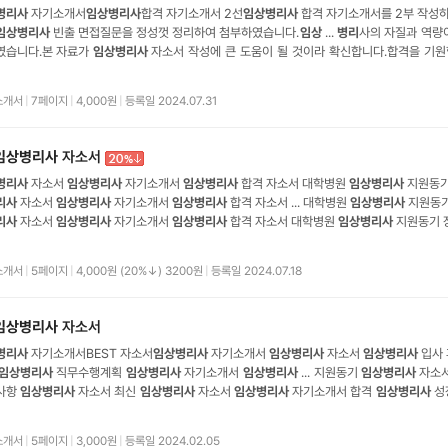
병리사
자기소개서
임상병리사
합격 자기소개서 2선
임상병리사
합격 자기소개서를 2부 작성
임상병리사
빈출 면접질문을 정성껏 정리하여 첨부하였습니다.
임상
...
병리
사의 자질과 역량
였습니다.본 자료가
임상병리사
자소서 작성에 큰 도움이 될 것이라 확신합니다.합격을 기원
서 샘플 A1 ... 으로 환자들에게 정확하고 신뢰할 수 있는 진단 서비스를 제공하는 것에 큰
과 기술을 바탕으로
임상병리사
로서의 길을 선택하게 되었습니다.저의 성장 과정
소개서
|
7페이지
|
4,000원
|
등록일 2024.07.31
임상병리사
자소서
병리사
자소서
임상병리사
자기소개서
임상병리사
합격 자소서 대학병원
임상병리사
지원동기
리사
자소서
임상병리사
자기소개서
임상병리사
합격 자소서 ... 대학병원
임상병리사
지원동기
리사
자소서
임상병리사
자기소개서
임상병리사
합격 자소서 대학병원
임상병리사
지원동기 
사
... 자소서
임상병리사
자기소개서
임상병리사
합격 자소서 대학병원
임상병리사
임상병리
서 ALL NEW 자기소개서 THE BEST ★
임상병리사
자기소개서
소개서
|
5페이지
|
4,000원 (20%↓) 3200원
|
등록일 2024.07.18
임상병리사
자소서
병리사
자기소개서BEST 자소서
임상병리사
자기소개서
임상병리사
자소서
임상병리사
입사 
임상병리사
직무수행계획
임상병리사
자기소개서
임상병리사
... 지원동기
임상병리사
자소
사항
임상병리사
자소서 최신
임상병리사
자소서
임상병리사
자기소개서 합격
임상병리사
성
자소서 ... 최신 예문
임상병리사
생활신조 및 가치관
임상병리사
자소서
임상병리사
성격의 
상병리사
자소서
임상병리사
합격 자기소개서
임상병리사
자소서자기소개서
소개서
|
5페이지
|
3,000원
|
등록일 2024.02.05