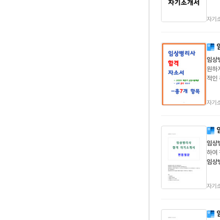
서
임
부
임
자기
임상
적인 
하게
료를
자기
임상
하여
임상
다고 
자기