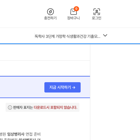
[2026 합격인증O] 전북대학교병원 간호사 채용 대비 필기+면접 기출 정리
전북대학교병원 2027년 간호사 채용 대비 필기+면접 복원(합격인증 O)
0
26년 독학사 가정학 3단계 식생활과 건강 요약본 (24,25년 시험 복기내용 추가)
충전하기
장바구니
로그인
독학사 3단계 가정학 가족관계 기출모의고사 200제(객관식 150, 주관식 50문제)
(+합격인증O) SMAT 12시간 단기 암기 요약본 (모듈 A,B,C)
중앙대 매경 합격 필기본 (매경테스트 독학 필수자료)
독학사 3단계 가정학 식생활과건강 기출모의고사 200제(객관식 150, 주관식 50문제)
지금 시작하기 →
판매자 표지는
다운로드시 포함되지 않습니다.
합병원
임상병리사
면접 준비