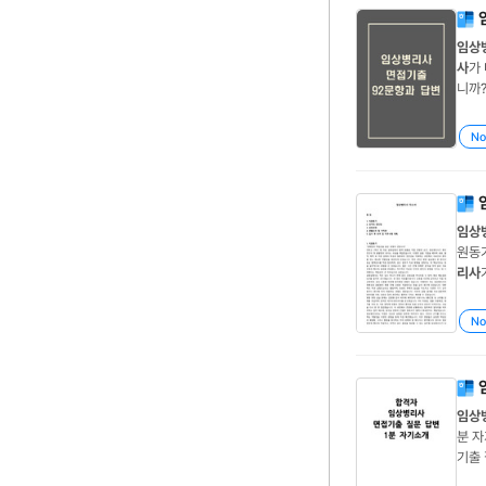
임상
사
가
니까
해 .
은 
No
임상
원동기
리사
했습니
이때
No
임상
분 
기출 
기소개