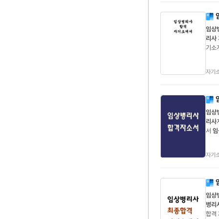
임상
리사
기소
상병
자기
임상
리사
서
임
역할이
자기
임상
병리
합격