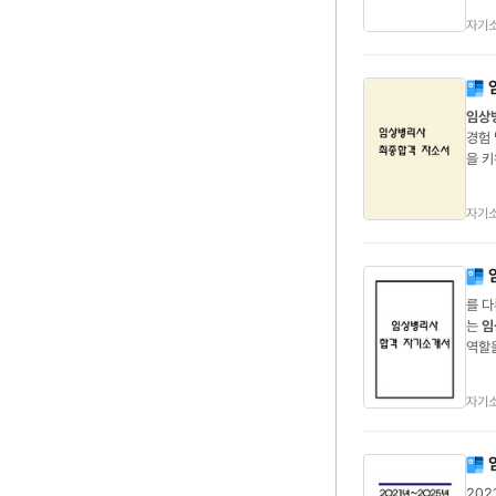
분 자
자기
임상
경험 
을 
담당
주는 
자기
를 다
는
임
역할
력 .
니다.
자기
202