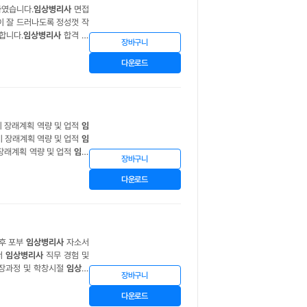
하였습니다.
임상병리사
면접
이 잘 드러나도록 정성껏 작
합니다.
임상병리사
합격 자
장바구니
 보람을 느꼈습니다. 이러한
다운로드
 장래계획 역량 및 업적
임
 장래계획 역량 및 업적
임
장래계획 역량 및 업적
임상
장바구니
사
자기소개서 최신 합격 자
다운로드
후 포부
임상병리사
자소서
서
임상병리사
직무 경험 및
장과정 및 학창시절
임상병
장바구니
장단점
임상병리사
자기소개
다운로드