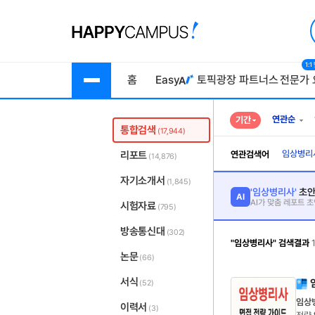
1:
홈
Easy
토픽광장
파트너스
전문가 
연관순
기간
통합검색
(17,944)
임상병리
리포트
연관검색어
(14,876)
자기소개서
(1,845)
'임상병리사'
초안
AI
AI가 맞춤 레포트 
시험자료
(795)
방송통신대
(302)
"임상병리사" 검색결과
논문
(66)
서식
(52)
임상
이력서
(3)