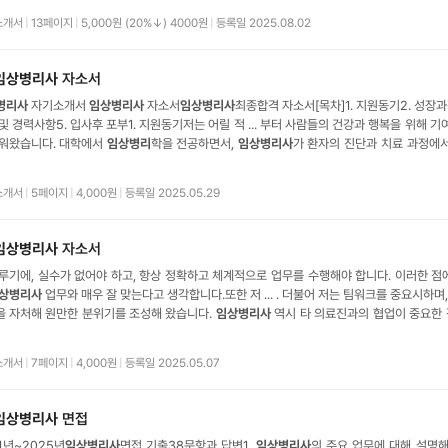
기소개 예문 5종 ○ 본
임상병리사
면접자료
소개서
|
13페이지
|
5,000원 (20%↓) 4000원
|
등록일 2025.08.02
임상병리사
자소서
병리사
자기소개서
임상병리사
자소서
임상병리사
최종합격 자소서[목차]1. 지원동기2. 성장과
및 경력사항5. 입사후 포부1. 지원동기저는 어릴 적 ... 부터 사람들의 건강과 행복을 위해 기
키워왔습니다. 대학에서
임상
병리
학을 전공하면서,
임상병리사
가 환자의 진단과 치료 과정에서 
하는지 직접 경험하게 되었습니다.
임상병리사
의 정확하고 신속한 검사 결과가 환자와 의료
것을 보며, 이 분야의 전문가가 되고자 하는 열망이 더욱
소개서
|
5페이지
|
4,000원
|
등록일 2025.05.29
임상병리사
자소서
루기에, 실수가 없어야 하고, 항상 정확하고 체계적으로 업무를 수행해야 합니다. 이러한 점
상병리사
업무와 매우 잘 맞는다고 생각합니다.또한 저 ... . 더불어 저는 팀워크를 중요시하
을 자처해 원만한 분위기를 조성해 왔습니다.
임상병리사
역시 타 의료진과의 협업이 중요한 
.. 겠습니다. 저는 전문성과 인성을 모두 갖춘
임상병리사
로서 OOOO병원의 신뢰받는 구성원
2. 성격의 장단점저는 맡은 일에 대해 끝까지 책임을 지고, 항상 최선
소개서
|
7페이지
|
4,000원
|
등록일 2025.05.07
임상병리사
면접
1년~2025년
임상병리사
면접 기출38문항과 답변1.
임상병리사
의 주요 업무에 대해 설명해