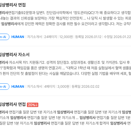
임상병리사
면접
병리사
면접기출92문항과 답변1. 진단검사의학에서 ‘정도관리(QC)’가 왜 중요하다고 생
 내놓는 결과의 신뢰성을 보장하는 가장 핵심적인 안전장치 ... 나 당직 시 발생할 수 있는 
?
임상병리사
에게 강인한 체력은 정확한 검사를 위한 필수 요건이라고 생각합니다. 저는 규칙
.. 는 처음 보는 환자의 생명이다'라고 되새기며 긴장을 유지했습니다. 초심을 잃지 않고 모든
가능성 하나도 가볍게 넘기지 않는 예리한 관찰력을 유지하는
병리
사
|
자기소개서
|
24페이지
|
12,000원
|
등록일 2026.01.12
|
수정일 2026.01.22
HUMAN
n-Ai
임상병리사
자소서
병리사
자소서목 차1. 지원동기2. 성격의 장단점3. 성장과정4. 생활신조 및 가치관5. 입사 후 
"정확함과 책임감을 품은 생명의 연결고리 ... "대학교 1학년 때 처음 실험실에서 혈액 샘플
가 환자 진단의 첫 출발점이 된다는 사실을 깨달았습니다. 다양한 실험 기법을 배우며 세포, 혈액,
다. 한 번은 자동혈구분석기 오류를 사전에 감지하고 직접 재교정하여, 검사 오류를 미연에
부터 저는
임상병리사
의 정확성과 꼼꼼
|
자기소개서
|
4페이지
|
3,000원
|
등록일 2026.02.02
HUMAN
n-Ai
임상병리사
면접
병리사
면접기출 질문 답변 1분 자기소개
임상병리사
면접기출 질문 답변 1분 자기소개
임상
자기소개
임상병리사
면접기출 질문 답변 1분 자기소개 ...
임상병리사
면접기출 질문 답변 1
질문 답변 1분 자기소개
임상병리사
면접기출 질문 답변 1분 자기소개 합격자
임상병리사
면접
 1) 종합병원
임상병리사
병원별 면접 유형 요약 정리 2)
임상병리사
실전 면접 문제 50문항