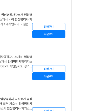
서
임상병리사
자소서
임상병
소개서 - 이
임상병리사
자
기소개서입니다. - 실습 경
장바구니
 했습니다. - 또한, 이
임
다운로드
리사
합격자기소개서
임상병
기소개서
임상병리사
합격자소
DEX1. 지원동기2. 성격의
장바구니
 되었습니다.
임상병리사
의
다운로드
서
임상병리사
지원동기
임상
사
합격 자소서
임상병리사
자소서
임상병리사
자기소개