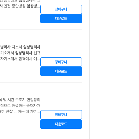
접 종합병원
임상병리사
면
사
면접 종합병원
임상병리
장바구니
원
임상병리사
다운로드
상병리사
자소서
임상병리사
기소개서
임상병리사
신규
장바구니
임상병리사
자소서
임상병리
다운로드
식 및 시간 구조3. 면접장의
건설적으로 해결하는 중재자가
 관찰 ... 하는 데 기여하
장바구니
0% 숙지하는 데 집중하겠습
다운로드