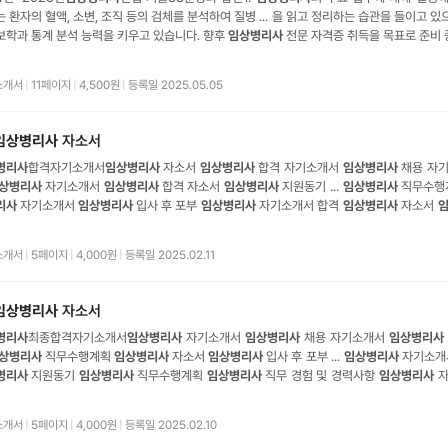
 환자의 혈액, 소변, 조직 등의 검체를 분석하여 질병 ... 을 읽고 정리하는 습관을 들이고 있
학과 통계 분석 능력을 키우고 있습니다. 향후
임상병리사
전문 자격증 취득을 목표로 준비 중입
요?
임상병리사
의 업무 특성상 야간 근무는 불가피한 부분이라고 생각합니다. 24시간 환자 
이에 대해 충분히 준비되어 있습니다. 건강관리와 규칙
소개서
|
11페이지
|
4,500원
|
등록일 2025.05.05
임상병리사
자소서
병리사
합격자기소개서
임상병리사
자소서
임상병리사
합격 자기소개서
임상병리사
채용 자
상병리사
자기소개서
임상병리사
합격 자소서
임상병리사
지원동기 ...
임상병리사
직무수행
리사
자기소개서
임상병리사
입사 후 포부
임상병리사
자기소개서 합격
임상병리사
자소서
직무수행계획
임상
...
병리
사 직무 경험 및 경력사항
임상병리사
자기소개서
임상병리사
채용
상병리사
자소서
임상병리사
합격 자기소개서
임상병리사
합격 자소서
임상병리사
자소서
소개서
|
5페이지
|
4,000원
|
등록일 2025.02.11
임상병리사
자소서
병리사
최종합격자기소개서
임상병리사
자기소개서
임상병리사
채용 자기소개서
임상병리사
상병리사
직무수행계획
임상병리사
자소서
임상병리사
입사 후 포부 ...
임상병리사
자기소개
병리사
지원동기
임상병리사
직무수행계획
임상병리사
직무 경험 및 경력사항
임상병리사
자
임상병리사
자기 ... 소개서
임상병리사
자소서
임상병리사
합격 자기소개서
임상병리사
합격
임상병리사
채용 자기소개서
임상병리사
자소서
임상병리사
지원동기
임상병리사
직무수행
소개서
|
5페이지
|
4,000원
|
등록일 2025.02.10