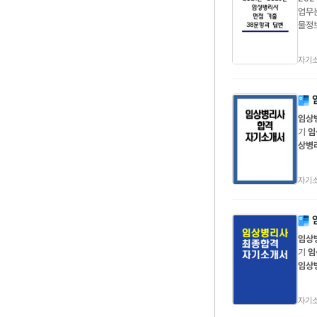
업무는
물정보
시나
또한 
자기
임상
기
임
상병
리사
서
임
자기
임상
기
임
임상
최신
개서
자기