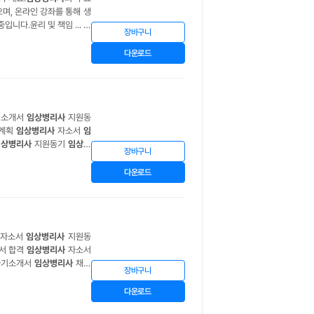
으며, 온라인 강좌를 통해 생
니다.윤리 및 책임 ... 하
장바구니
케어를 위해 필수적이며, 저
다운로드
기소개서
임상병리사
지원동
계획
임상병리사
자소서
임
임상병리사
지원동기
임상병
장바구니
 최신
임상병리사
자기소개
다운로드
자소서
임상병리사
지원동
서 합격
임상병리사
기소개서
임상병리사
채용
장바구니
 자소서
임상병리사
자기소
다운로드