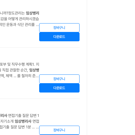
각합니까?정도관리는
임상병리
피로감을 어떻게 관리하시겠습
적인 운동과 식단 관리를 통
장바구니
 검사를 신중하게 대하며, 작
다운로드
포부 및 직무수행 계획1. 지
을 직접 관찰한 순간,
임상병
 체액 ... 를 철저히 준수
장바구니
 방지했던 경험이 있습니다.
다운로드
병리사
면접기출 질문 답변 1
분 자기소개
임상병리사
면접
기출 질문 답변 1분 ... 자
장바구니
 및 답변 3)
임상병리사
1