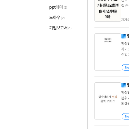
전략
접 
ppt테마
(2)
사
면접
임상
노하우
(2)
자기
기업보고서
(1)
임상
자기
신입
임상
사
자
No
임상
분위기
되겠습
겠습니
니다.
No