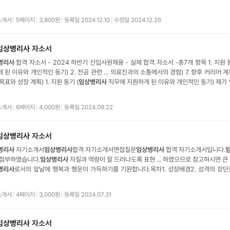
상병리사
합격 ... 자소서
임상병리사
합격 자기소개서
임상병리사
지원동기
임상병리사
성
상병리사
자소서
임상병리사
자기소개서
임상병리사
합격 자소서
임상병리사
합격 자기
소개서
|
5페이지
|
3,800원
|
등록일 2024.12.10
|
수정일 2024.12.26
임상병리사
자소서
병리사
합격 자소서 - 2024 하반기 신입사원채용 - 실제 합격 자소서 -총7개 항목 1. 지원 동
원하게 된 이유와 개인적인 동기) 2. 전공 관련 ... 의료진과의 소통에서의 경험) 7. 향후 커리어 
목표와 성장 계획) 1. 지원 동기 (
임상병리사
직무에 지원하게 된 이유와 개인적인 동기) 제가
 된 이유는
임상
병리
학과에서의 학습 경험과 생명 과학에 대한 깊은 열정에서 비롯되었습니다. 
 분석하며 질병 진단의 중요성을 직접
소개서
|
6페이지
|
4,000원
|
등록일 2024.09.22
임상병리사
자소서
병리사
자기소개서
임상병리사
합격 자기소개서면접질문
임상병리사
합격 자기소개서입니다.
 첨부하였습니다.
임상병리사
자질과 역량이 잘 드러나도록 표현 ... 하였으므로 참고하시면 큰
병리사
로서의 앞날에 행복과 행운이 가득하기를 기원합니다.목차1. 성장배경2. 성격의 장단점
지원동기 및 ... 입사 후 포부
임상병리사
자기소개서1. 성장배경저의 아버지는 항상 주변 사람들에
강조하셨습니다. 그는 동네의 크고 작은 일들을 챙기며 자신의 신념을 실천
소개서
|
4페이지
|
3,000원
|
등록일 2024.07.31
임상병리사
자소서