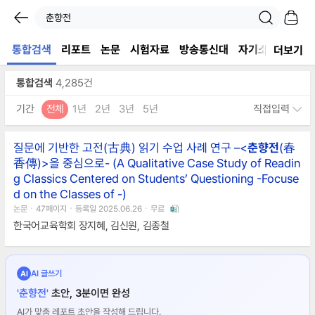
통합검색
리포트
논문
시험자료
방송통신대
자기소개서
서
더보기
통합검색
4,285건
기간
전체
1년
2년
3년
5년
직접입력
질문에 기반한 고전(古典) 읽기 수업 사례 연구 –<
춘향전
(春
香傳)>을 중심으로- (A Qualitative Case Study of Readin
g Classics Centered on Students’ Questioning -Focuse
d on the Classes of
-)
논문ㆍ47페이지ㆍ등록일 2025.06.26ㆍ무료
한국어교육학회 장지혜, 김신원, 김종철
AI 글쓰기
AI
'춘향전'
초안, 3분이면 완성
AI가 맞춤 레포트 초안을 작성해 드립니다.