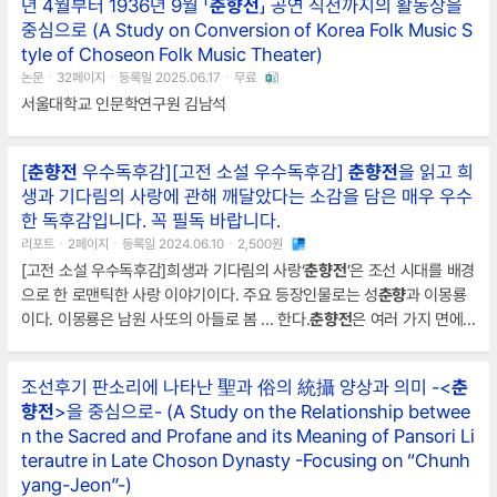
년 4월부터 1936년 9월 「
춘향전
」 공연 직전까지의 활동상을
중심으로 (A Study on Conversion of Korea Folk Music S
tyle of Choseon Folk Music Theater)
논문ㆍ32페이지ㆍ등록일 2025.06.17ㆍ무료
서울대학교 인문학연구원 김남석
[
춘향전
우수독후감][고전 소설 우수독후감]
춘향전
을 읽고 희
생과 기다림의 사랑에 관해 깨달았다는 소감을 담은 매우 우수
한 독후감입니다. 꼭 필독 바랍니다.
리포트ㆍ2페이지ㆍ등록일 2024.06.10ㆍ2,500원
[고전 소설 우수독후감]희생과 기다림의 사랑‘
춘향전
’은 조선 시대를 배경
으로 한 로맨틱한 사랑 이야기이다. 주요 등장인물로는 성
춘향
과 이몽룡
이다. 이몽룡은 남원 사또의 아들로 봄 ... 한다.
춘향전
은 여러 가지 면에
서 나의 인생에 중요한 교훈과 감동을 주었다.첫째로
춘향전
내용 중 성
춘
향
이 변 사또에게 고문받으면서까지 이몽룡과 한 약속을 지키기 위해 악
조선후기 판소리에 나타난 聖과 俗의 統攝 양상과 의미 -<
춘
을 쓰며 버티 ... 이다. 나에게도 진정한 사랑을 알려줄 사람이 찾아온다
향전
>을 중심으로- (A Study on the Relationship betwee
면, 그렇게 해야겠다는 생각이 들었으며 성
춘향
의 행동에 감동했다.둘째
n the Sacred and Profane and its Meaning of Pansori Li
로
춘향전
은 정의와 부패에 관한 이야기를 다루고 있다. 그것
terautre in Late Choson Dynasty -Focusing on “Chunh
yang-Jeon”-)