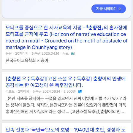
지금 시작하기 →
모티프를 중심으로 한 서사교육의 지평 - 『
춘향전
』의 혼사장애
모티프를 근저에 두고 (Horizon of narrative education ce
ntered on motif - Grounded on the motif of obstacle of
marriage in Chunhyang story)
논문ㆍ20페이지ㆍ등록일 2025.04.14ㆍ무료
한국국어교육학회 서승아
[
춘향전
우수독후감][고전 소설 우수독후감]
춘향
이의 인생에
공감하는 한 여고생이 쓴 독후감입니다.
리포트ㆍ2페이지ㆍ등록일 2024.06.14ㆍ2,500원
, 본관 사또를 풍자하는 구절을 읽으면서 진짜 어떻게 저럴 수가 있지? 라
는 생각이 들었다. 하지만, 본관사또라는 인물이 있었기에
춘향전
이 더욱
흥미진진해진 게 아닐까? 라는 생각 ... [고전소설 독후감]
춘향
이의 인생
에 공감하는 한 여학생이 쓴 독후감
춘향
이의 인생을 살펴볼 때 매우 슬프
게 표현되었다. 젊은 나이에 사랑하는 사람인 이몽룡을 떠나보내고, 그 후
민족 전통과 ‘국민극’으로의 호명 - 1940년대 초반, 경성과 도
... 부터
춘향
이의 인생에 먹구름이 끼는 것을 알 수 있었다.
춘향
이는 변