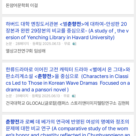
돈암어문학회 이걸
하버드 대학 옌칭도서관본 <별
춘향전
>에 대하여-안성판 20
장본과 완판 29장본의 비교를 중심으로- (A study of
, the v
ersion of Yenching Library in Havard University)
논문ㆍ28페이지ㆍ등록일 2025.06.13ㆍ무료
열상고전연구회 임성래
한류드라마로 이어진 고전 캐릭터­ 드라마 <별에서 온 그대>와
판소리계소설 <
춘향전
>을 중심으로 ­ (Characters in Classi
cs Led to Those in Korean Wave Dramas ­ Focused on a
drama
and a pansori novel
­)
논문ㆍ31페이지ㆍ등록일 2025.06.13ㆍ무료
건국대학교 GLOCAL(글로컬)캠퍼스 스토리앤이미지텔링연구소 김현희
춘향전
과 로뻬 데 베가의 연극에 반영된 여성의 명예와 정조의
문제에 대한 비교 연구 (A comparative study of the wom
en’s honor and chastity reflected in Chunhyangjeon an