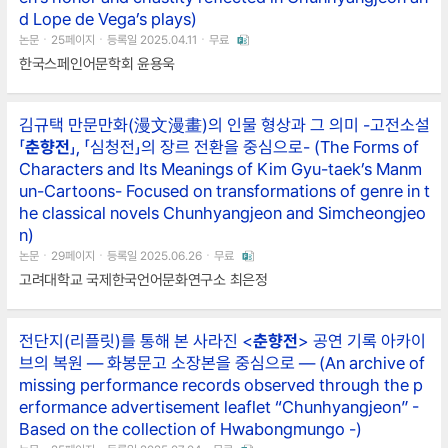
d Lope de Vega’s plays)
논문ㆍ25페이지ㆍ등록일 2025.04.11ㆍ무료
한국스페인어문학회 윤용욱
김규택 만문만화(漫文漫畫)의 인물 형상과 그 의미 -고전소설
「
춘향전
」, 「심청전」의 장르 전환을 중심으로- (The Forms of
Characters and Its Meanings of Kim Gyu-taek’s Manm
un-Cartoons- Focused on transformations of genre in t
he classical novels Chunhyangjeon and Simcheongjeo
n)
논문ㆍ29페이지ㆍ등록일 2025.06.26ㆍ무료
고려대학교 국제한국언어문화연구소 최은정
전단지(리플릿)를 통해 본 사라진 <
춘향전
> 공연 기록 아카이
브의 복원 ― 화봉문고 소장본을 중심으로 ― (An archive of
missing performance records observed through the p
erformance advertisement leaflet “Chunhyangjeon” -
Based on the collection of Hwabongmungo -)