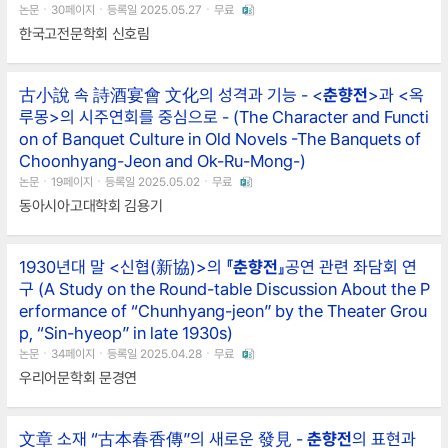
논문ㆍ30페이지ㆍ등록일 2025.05.27ㆍ무료
한국고전문학회 신호림
古小說 속 詩酒宴會 文化의 성격과 기능 - <
춘향전
>과 <옥
루몽>의 시주연회를 중심으로 - (The Character and Functi
on of Banquet Culture in Old Novels -The Banquets of
Choonhyang-Jeon and Ok-Ru-Mong-)
논문ㆍ19페이지ㆍ등록일 2025.05.02ㆍ무료
동아시아고대학회 김용기
1930년대 말 <신협(新協)>의 『
춘향전
』공연 관련 좌담회 연
구 (A Study on the Round-table Discussion About the P
erformance of “Chunhyang-jeon” by the Theater Grou
p, “Sin-hyeop” in late 1930s)
논문ㆍ34페이지ㆍ등록일 2025.04.28ㆍ무료
우리어문학회 문경연
文章 소재 “古本春香傳”의 새로운 發見 -
춘향전
의 표현과