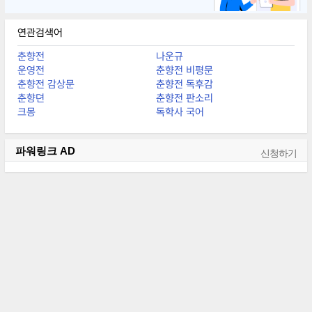
연관검색어
춘향전
나운규
운영전
춘향전 비평문
춘향전 감상문
춘향전 독후감
춘향뎐
춘향전 판소리
크몽
독학사 국어
파워링크
AD
신청하기