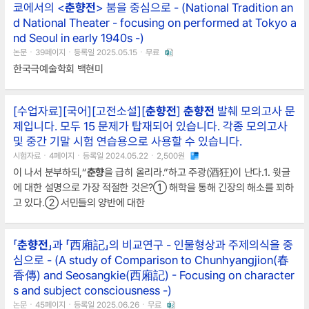
쿄에서의 <
춘향전
> 붐을 중심으로 - (National Tradition an
사또의 수청을 거절했다는 이유로 감옥에 갇히게 된다. 이때
춘향
이의 마
d National Theater - focusing on
performed at Tokyo a
음은 어이가 없고 한 편으로는 무척 겁이 났
nd Seoul in early 1940s -)
논문ㆍ39페이지ㆍ등록일 2025.05.15ㆍ무료
한국극예술학회 백현미
[수업자료][국어][고전소설][
춘향전
]
춘향전
발췌 모의고사 문
제입니다. 모두 15 문제가 탑재되어 있습니다. 각종 모의고사
및 중간 기말 시험 연습용으로 사용할 수 있습니다.
시험자료ㆍ4페이지ㆍ등록일 2024.05.22ㆍ2,500원
이 나서 분부하되,“
춘향
을 급히 올리라.”하고 주광(酒狂)이 난다.1. 윗글
에 대한 설명으로 가장 적절한 것은?① 해학을 통해 긴장의 해소를 꾀하
고 있다.② 서민들의 양반에 대한
「
춘향전
」과 「西廂記」의 비교연구 - 인물형상과 주제의식을 중
심으로 - (A study of Comparison to Chunhyangjion(春
香傳) and Seosangkie(西廂記) - Focusing on character
s and subject consciousness -)
논문ㆍ45페이지ㆍ등록일 2025.06.26ㆍ무료