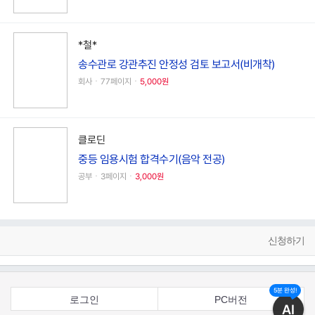
*철*
송수관로 강관추진 안정성 검토 보고서(비개착)
회사ㆍ77페이지ㆍ
5,000원
클로딘
중등 임용시험 합격수기(음악 전공)
공부ㆍ3페이지ㆍ
3,000원
신청하기
5분 완성!
로그인
PC버전
AI