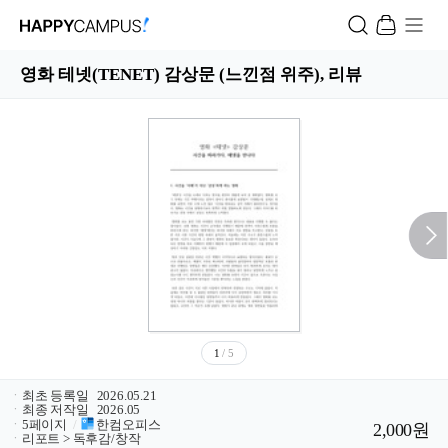
영화 테넷(TENET) 감상문 (느낀점 위주), 리뷰
1
/ 5
ㆍ
최초 등록일
2026.05.21
ㆍ
최종 저작일
2026.05
ㆍ
5페이지
/
한컴오피스
2,000원
ㆍ
리포트 > 독후감/창작