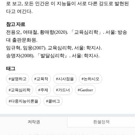
로 보고, 모든 인간은 이 지능들이 서로 다른 강도로 발현된
다고 여긴다.
참고 자료
전용오, 여태철, 황매향(2020). 「교육심리학」. 서울: 방송
대 출판문화원.
임규혁, 임웅(2007). 교육심리학, 서울: 학지사.
송명자(2008). 「발달심리학』. 서울: 학지사.
태그
#설명하고
#교육적
#시사점을
#논하시오
#교육심리학
#주제
#가드너
#Gardner
#다중지능이론을
#콜버그
저작권
환불정책