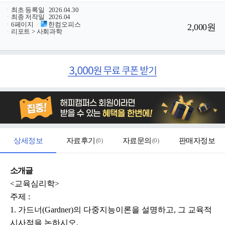
ㆍ
최초 등록일
2026.04.30
ㆍ
최종 저작일
2026.04
ㆍ
6페이지
/
한컴오피스
2,000원
ㆍ
리포트 > 사회과학
상세정보
자료후기
(
0
)
자료문의
(
0
)
판매자정보
소개글
<교육심리학>
주제 :
1. 가드너(Gardner)의 다중지능이론을 설명하고, 그 교육적
시사점을 논하시오.