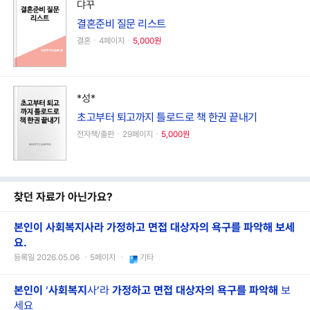
댜꾸
결혼준비 질문 리스트
결혼ㆍ4페이지ㆍ
5,000원
*성*
초고부터 퇴고까지 틀로드로 책 한권 끝내기
전자책/출판ㆍ29페이지ㆍ
5,000원
찾던 자료가 아닌가요?
본인이 사회복지사라 가정하고 면접 대상자의 욕구를 파악해 보세
요.
등록일 2026.05.06 ㆍ5페이지 ㆍ
기타
본인이
‘
사회
복지
사’라
가정하고
면접
대상자의
욕구를
파악해
보
세요