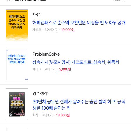
*국*
해피캠퍼스로 순수익 오천만원 이상을 번 노하우 공개
재테크ㆍ52페이지ㆍ
10,000원
ProblemSolve
상속개시(부모사망시) 체크포인트_상속세, 취득세
재테크ㆍ9페이지ㆍ
3,000원
경수생각
30년차 공무원 선배가 알려주는 승진 빨리 하고, 공직
생활 100배 즐기는 법
회사ㆍ6페이지ㆍ
13,000원