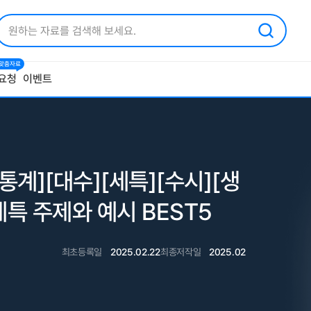
1 맞춤자료
요청
이벤트
계][대수][세특][수시][생
세특 주제와 예시 BEST5
최초등록일
2025.02.22
최종저작일
2025.02