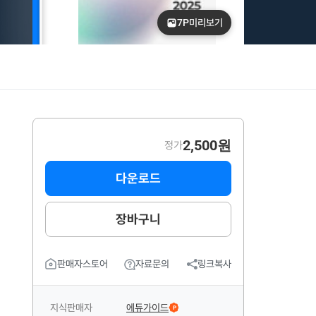
7P
미리보기
2,500원
정가
다운로드
장바구니
판매자스토어
자료문의
링크복사
지식판매자
에듀가이드
P