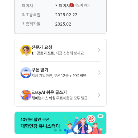
페이지
7 페이지
어도비 PDF
최초등록일
2025.02.22
최종저작일
2025.02
전문가 요청
1:1 맞춤 리포트
, 지금 신청해 보세요.
쿠폰 받기
지금 가입하면,
쿠폰 12종 + 유료 혜택
EasyAI 쉬운 글쓰기
해피캠퍼스 회원
무료이용권 모두 발급!