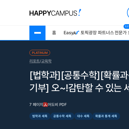
1:
홈
Easy
토픽광장
파트너스
전문가 
PLATINUM
리포트
/
교육학
[법학과][공통수학][확률과통
기부] 오~!감탄할 수 있는 
7 페이지
어도비 PDF
법학과 세특
공통수학 세특
대수 세특
확률과 통계 세특