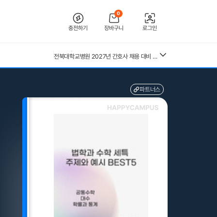
0
충전하기
장바구니
로그인
[2026 합격인증O] 전북대학교병원 간호사 채용 대비 필기+면접 기출 정리
26년 독학사 가정학 3단계 가족관계 요약본(24,25년 시험 복기내용 추가)
[수자무, 직무 150 문답 0]2027 대비 2026 한양대학교병원(서울) 신규 간호사 최종합격 AII IN ONE 대비서 (스펙, 자기소개서, 면접 기출, 직무 150개 문답0, 합격인증0)
전북대학교병원 2027년 간호사 채용 대비 필기+면접 복원(합격인증 O)
중앙대 매경 합격 필기본 (매경테스트 독학 필수자료)
(+합격인증O) SMAT 12시간 단기 암기 요약본 (모듈 A,B,C)
근로복지공단 울산병원 간호사 상세한 면접후기 및 기출질문답변 병원정보 직무상식 80선
파트너스
26년 독학사 가정학 3단계 식생활과 건강 요약본 (24,25년 시험 복기내용 추가)
수질환경기사 필기 총정리본
혈액원 간호사 최종합격 자소서