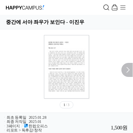
중간에 서야 좌우가 보인다 - 이진우
1
/ 3
ㆍ
최초 등록일
2025.01.28
ㆍ
최종 저작일
2025.01
ㆍ
3페이지
/
한컴오피스
1,500원
ㆍ
리포트 > 독후감/창작