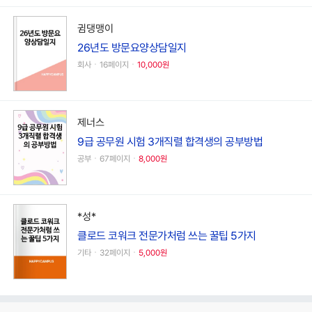
귐댕맹이
26년도 방문요양상담일지
회사ㆍ16페이지ㆍ
10,000원
제너스
9급 공무원 시험 3개직렬 합격생의 공부방법
공부ㆍ67페이지ㆍ
8,000원
*성*
클로드 코워크 전문가처럼 쓰는 꿀팁 5가지
기타ㆍ32페이지ㆍ
5,000원