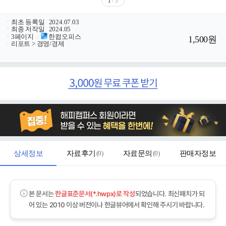
1
/ 3
ㆍ
최초 등록일
2024.07.03
ㆍ
최종 저작일
2024.05
ㆍ
3페이지
/
한컴오피스
1,500원
ㆍ
리포트 > 경영/경제
상세정보
자료후기
(
0
)
자료문의
(
0
)
판매자정보
본 문서는
한글표준문서(*.hwpx)로 작성
되었습니다. 최신패치가 되
어 있는 2010 이상 버전이나 한글뷰어에서 확인해 주시기 바랍니다.