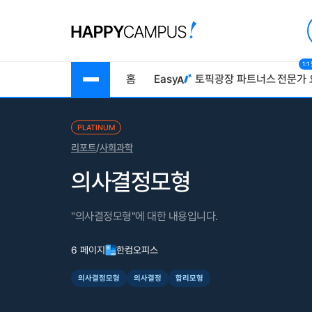
1:
홈
Easy
토픽광장
파트너스
전문가 
PLATINUM
리포트
/
사회과학
의사결정모형
"의사결정모형"에 대한 내용입니다.
6 페이지
한컴오피스
의사결정모형
의사결정
합리모형