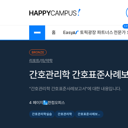
1:
홈
Easy
토픽광장
파트너스
전문가 
BRONZE
리포트
/
의/약학
간호관리학 간호표준사례
"간호관리학 간호표준사례보고서"에 대한 내용입니다.
4 페이지
한컴오피스
간호관리학실습
간호관리학
간호표준사례보고서