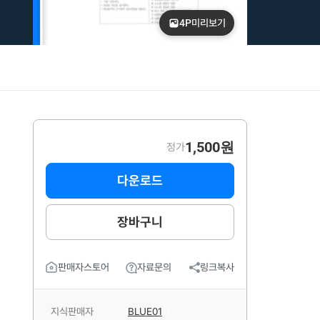
4P
미리보기
1,500원
정가
다운로드
장바구니
판매자스토어
자료문의
링크복사
지식판매자
BLUE01
B