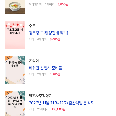
요리레시피ㆍ2페이지ㆍ
3,000원
수몬
경로당 교육[싱겁게 먹기]
기타ㆍ4페이지ㆍ
3,000원
윤솜이
비위관 삽입시 준비물
기타ㆍ2페이지ㆍ
4,900원
일조사주작명원
2023년 11월(11.8~12.7) 출산택일 분석지
기타ㆍ25페이지ㆍ
100,000원