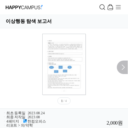
이상행동 탐색 보고서
1
/ 4
ㆍ
최초 등록일
2023.08.24
ㆍ
최종 저작일
2023.08
ㆍ
4페이지
/
한컴오피스
2,000원
ㆍ
리포트 > 의/약학