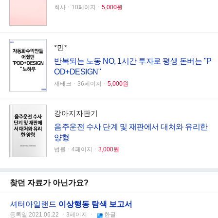
회사ㆍ10페이지ㆍ
5,000원
*민*
반복되는 노동 NO, 1시간 투자로 평생 돈버는 "P
OD+DESIGN"
재테크ㆍ36페이지ㆍ
5,000원
강아지자판기
음주운전 수사 단계 및 재판에서 대처와 유리한
양형
법률ㆍ4페이지ㆍ
3,000원
찾던 자료가 아닌가요?
셔터아일랜드
이상행동 탐색 보고서
등록일 2021.06.22 ㆍ3페이지 ㆍ
한글