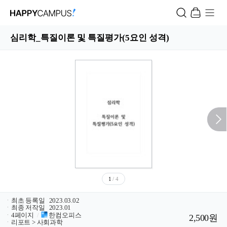
심리학_특질이론 및 특질평가(5요인 성격)
1
/ 4
ㆍ
최초 등록일
2023.03.02
ㆍ
최종 저작일
2023.01
ㆍ
4페이지
/
한컴오피스
2,500원
ㆍ
리포트 > 사회과학