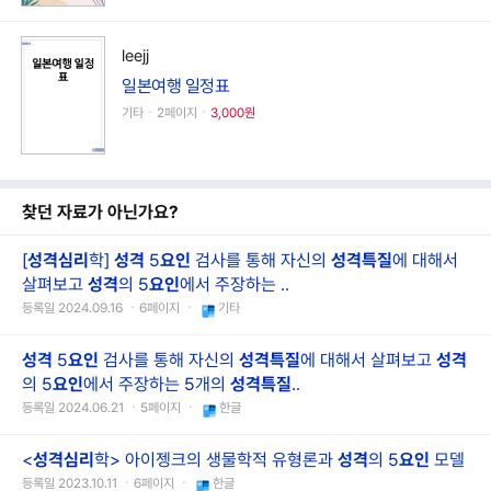
leejj
일본여행 일정표
기타ㆍ2페이지ㆍ
3,000원
찾던 자료가 아닌가요?
[
성격
심리
학]
성격
5
요인
검사를 통해 자신의
성격
특질
에 대해서
살펴보고
성격
의 5
요인
에서 주장하는 ..
등록일 2024.09.16 ㆍ6페이지 ㆍ
기타
성격
5
요인
검사를 통해 자신의
성격
특질
에 대해서 살펴보고
성격
의 5
요인
에서 주장하는 5개의
성격
특질
..
등록일 2024.06.21 ㆍ5페이지 ㆍ
한글
<
성격
심리
학> 아이젱크의 생물학적 유형론과
성격
의 5
요인
모델
등록일 2023.10.11 ㆍ6페이지 ㆍ
한글