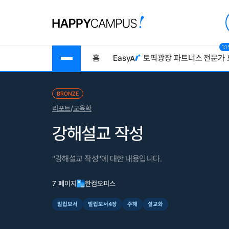
1:
홈
Easy
토픽광장
파트너스
전문가 
BRONZE
리포트
/
교육학
강해설교 작성
"강해설교 작성"에 대한 내용입니다.
7 페이지
한컴오피스
빌립보서
빌립보서4장
주해
설교화