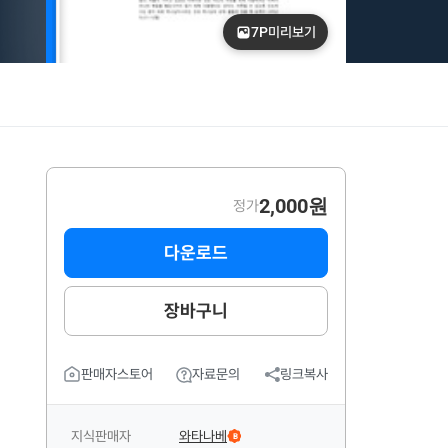
7P
미리보기
2,000원
정가
다운로드
장바구니
판매자스토어
자료문의
링크복사
지식판매자
와타나베
B