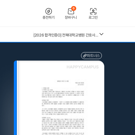
0
충전하기
장바구니
로그인
[2026 합격인증O] 전북대학교병원 간호사 채용 대비 필기+면접 기출 정리
파트너스