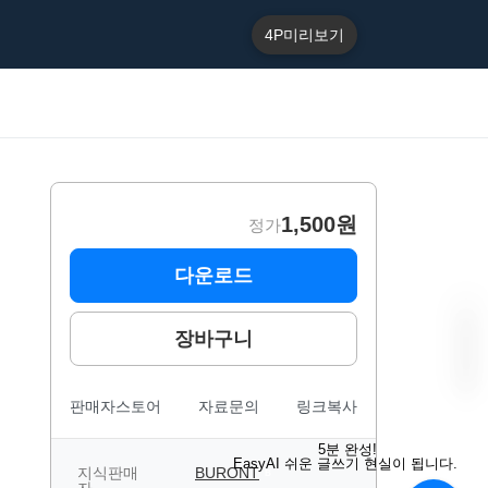
4P
미리보기
1,500원
정가
다운로드
장바구니
판매자스토어
자료문의
링크복사
“
E
5분 완성!
a
EasyAI 쉬운 글쓰기 현실이 됩니다.
s
지식판매
BURONT
B
y