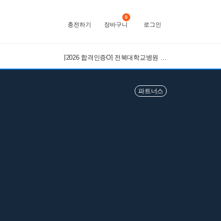
0
충전하기
장바구니
로그인
[2026 합격인증O] 전북대학교병원 간호사 채용 대비 필기+면접 기출 정리
파트너스