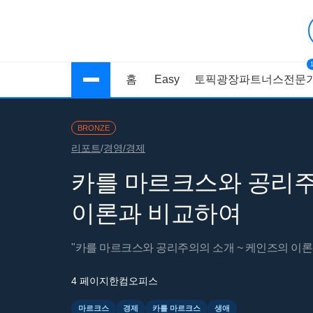
홈
Easy
토픽광장
파트너스
전문가
BRONZE
리포트
/
경영/경제
카를 마르크스와 공리주
이론과 비교하여
"카를 마르크스와 공리주의의 소개 ~ 케인즈의 이론
4 페이지
한컴오피스
마르크스
경제
카를 마르크스
생애