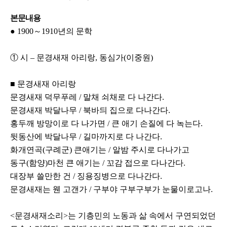
본문내용
● 1900～1910년의 문학
① 시 – 문경새재 아리랑, 동심가(이중원)
■ 문경새재 아리랑
문경새재 덕무푸레 / 말채 쇠채로 다 나간다.
문경새재 박달나무 / 북바듸 집으로 다나간다.
홍두깨 방망이로 다 나가면 / 큰 애기 손질에 다 녹는다.
뒷동산에 박달나무 / 길마까지로 다 나간다.
화개연곡(구례군) 큰애기는 / 알밤 주시로 다나가고
동구(함양)마천 큰 애기는 / 꼬감 접으로 다나간다.
대장부 쓸만한 건 / 징용징병으로 다나간다.
문경새재는 웬 고갠가 / 구부야 구부구부가 눈물이로고나.
<문경새재소리>는 기층민의 노동과 삶 속에서 구연되었던