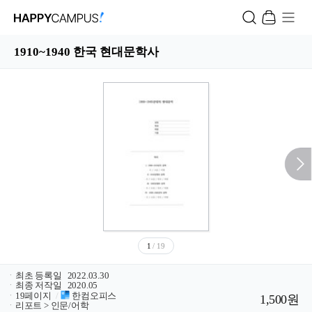
1910~1940 한국 현대문학사
1
/ 19
ㆍ
최초 등록일
2022.03.30
ㆍ
최종 저작일
2020.05
ㆍ
19페이지
/
한컴오피스
1,500원
ㆍ
리포트 > 인문/어학