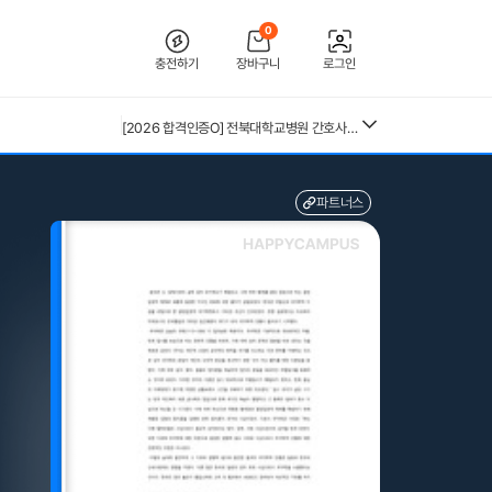
0
충전하기
장바구니
로그인
[2026 합격인증O] 전북대학교병원 간호사 채용 대비 필기+면접 기출 정리
파트너스