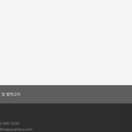
지
의양반
 및 법적고지
) 890-3333
@happycampus.com