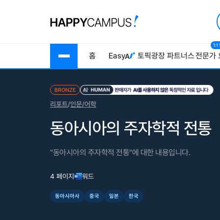
1:
홈
Easy
토픽광장
파트너스
전문가 
BRONZE
리포트
/
인문/어학
동아시아의 주자학적 전통
"동아시아의 주자학적 전통"에 대한 내용입니다.
4 페이지
워드
동아시아사
중국
일본
한국