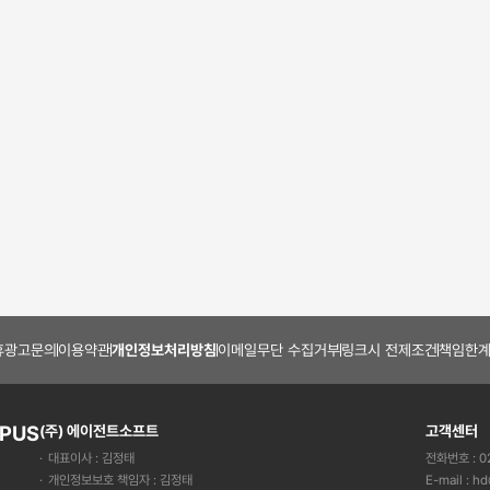
판매자 설정표
독후감/창작
미야지마히로시
시짱 | 2 페이지
1,500
원
휴광고문의
이용약관
개인정보처리방침
이메일무단 수집거부
링크시 전제조건
책임한계
PUS
(주) 에이전트소프트
고객센터
대표이사 : 김정태
전화번호 : 02
개인정보보호 책임자 : 김정태
E-mail :
hd