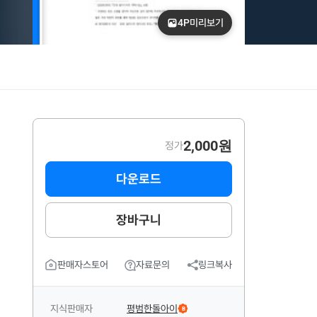
4P
미리보기
2,000원
정가
다운로드
장바구니
판매자스토어
자료문의
링크복사
지식판매자
평범한돌아이
B