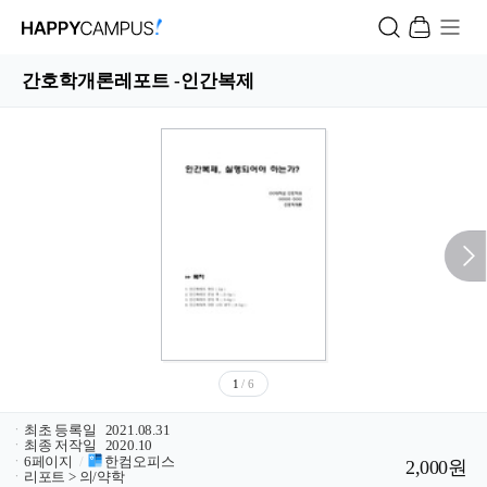
간호학개론레포트 -인간복제
1
/ 6
ㆍ
최초 등록일
2021.08.31
ㆍ
최종 저작일
2020.10
ㆍ
6페이지
/
한컴오피스
2,000원
ㆍ
리포트 > 의/약학