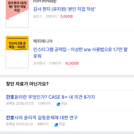
ForFinIndep
감사 편지 (유치원) '본인 직접 작성'
글쓰기ㆍ2페이지ㆍ
5,000원
해피매니아
인스타그램 공략집 - 이상한 sns 사용법으로 1.7만 팔
로워
프리랜서ㆍ17페이지ㆍ
10,000원
찾던 자료가 아닌가요?
간호
윤리란 무엇인가? CASE 8+ 내 의견 8가지
등록일 2018.07.03 ㆍ13페이지 ㆍ
한글
간호
사의 윤리적 갈등문제에 대한 연구
등록일 2019.03.12 ㆍ8페이지 ㆍ
한글