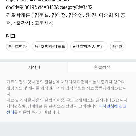
docId=943019&cid=3432&categoryId=3432
간호학개론 ( 김문실, 김애정, 김숙영, 윤 진, 이순희 외 공
저, <출판사 : 고문사>)
태그
#간호학과
#간호학과 레포트
#간호학과 A+학점
#간호
저작권
환불정책
자료의 정보 및 내용의 진실성에 대하여 해피캠퍼스는 보증하지 않으며,
해당 정보 및 게시물 저작권과 기타 법적 책임은 자료 등록자에게 있습니
다.
자료 및 게시물 내용의 불법적 이용, 무단 전재∙배포는 금지되어 있습니다.
저작권침해, 명예훼손 등 분쟁 요소 발견 시 고객센터의
저작권침해 신고
센터
를 이용해 주시기 바랍니다.