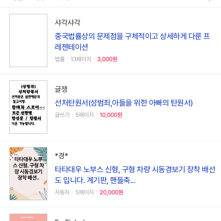
샤각샤각
중국법률상의 문제점을 구체적이고 상세하게 다룬 프
레젠테이션
법률ㆍ13페이지ㆍ
3,000원
글쟁
선처탄원서(성범죄,아들을 위한 아빠의 탄원서)
글쓰기ㆍ5페이지ㆍ
10,000원
*경*
타타대우 노부스 신형, 구형 차량 시동경보기 장착 배선
도 입니다. 계기판, 핸들축...
자동차ㆍ5페이지ㆍ
20,000원