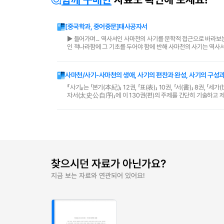
[중국학과, 중어중문]태사공자서
▶ 들어가며... 역사서인 사마천의 사기를 문학적 접근으로 바라보는 작업은 꽤나 생경한 일임에 분명하였다. 문학에 대한 접근은 문학이 가지고 있는 사상적
인 적나라함에 그 기초를 두어야 함에 반해 사마천의 사기는 역사
까? 사기에 대한 문학적 접근의 가능성은 바로 문학(..
사마천/사기-사마천의 생애, 사기의 편찬과 완성, 사기의 구성과
『사기』는 「본기(本紀)」 12권, 「표(表)」 10권, 「서(書)」 8권, 
자서(太史公自序)」에 이 130권(편)의 주제를 간단히 기술하고 제목을 달았다. 「본기」는 오제(五帝)로부터 한무제(漢武帝)에 
년간의 역사를 움직인..
찾으시던 자료가 아닌가요?
지금 보는 자료와 연관되어 있어요!