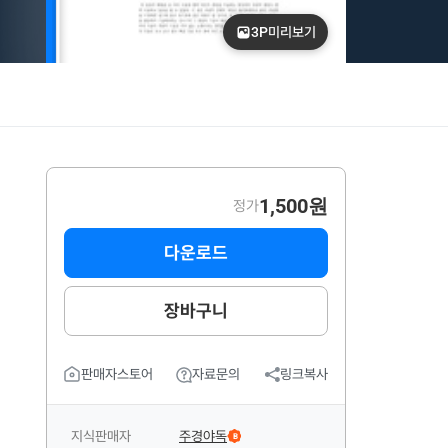
3P
미리보기
1,500원
정가
다운로드
장바구니
판매자스토어
자료문의
링크복사
지식판매자
주경야독
B