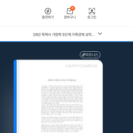
0
충전하기
장바구니
로그인
[2026 합격인증O] 전북대학교병원 간호사 채용 대비 필기+면접 기출 정리
26년 독학사 가정학 3단계 가족관계 요약본(24,25년 시험 복기내용 추가)
[수자무, 직무 150 문답 0]2027 대비 2026 한양대학교병원(서울) 신규 간호사 최종합격 AII IN ONE 대비서 (스펙, 자기소개서, 면접 기출, 직무 150개 문답0, 합격인증0)
전북대학교병원 2027년 간호사 채용 대비 필기+면접 복원(합격인증 O)
중앙대 매경 합격 필기본 (매경테스트 독학 필수자료)
(+합격인증O) SMAT 12시간 단기 암기 요약본 (모듈 A,B,C)
파트너스
근로복지공단 울산병원 간호사 상세한 면접후기 및 기출질문답변 병원정보 직무상식 80선
26년 독학사 가정학 3단계 식생활과 건강 요약본 (24,25년 시험 복기내용 추가)
수질환경기사 필기 총정리본
혈액원 간호사 최종합격 자소서