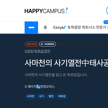
1:
홈
Easy
토픽광장
파트너스
전문가 
BRONZE
리포트
/
독후감/창작
사마천의 사기열전中태사공
사마천의 사기열전을 읽고 쓴 독후감입니다.
3 페이지
한컴오피스
사마천
사기
열전
독후감