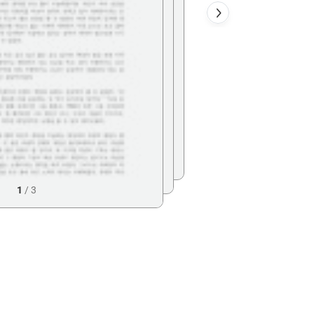
1
/
3