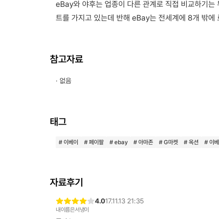
eBay와 야후는 업종이 다른 관계로 직접 비교하기는
트를 가지고 있는데 반해 eBay는 전세계에 8개 밖에
참고자료
· 없음
태그
# 이베이
# 페이팔
# ebay
# 아마존
# G마켓
# 옥션
# 이
자료후기
4.0
17.11.13 21:35
내이름은서냉이