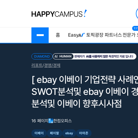
1:
홈
Easy
토픽광장
파트너스
전문가 
DIAMOND
리포트
/
경영/경제
[ ebay 이베이 기업전략 사례
SWOT분석및 ebay 이베이
분석및 이베이 향후시사점
16 페이지
한컴오피스
이베이
페이팔
ebay
아마존