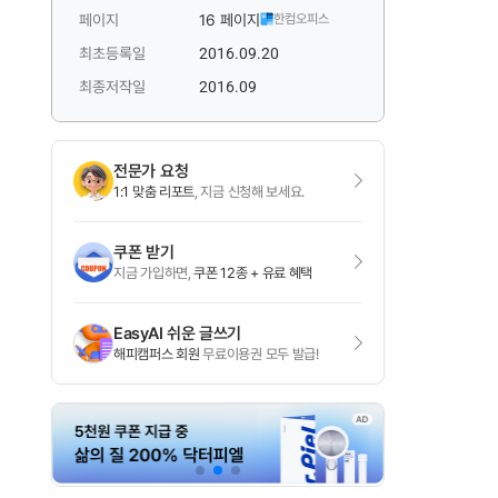
페이지
16 페이지
한컴오피스
최초등록일
2016.09.20
최종저작일
2016.09
전문가 요청
1:1 맞춤 리포트
, 지금 신청해 보세요.
쿠폰 받기
지금 가입하면,
쿠폰 12종 + 유료 혜택
EasyAI 쉬운 글쓰기
해피캠퍼스 회원
무료이용권 모두 발급!