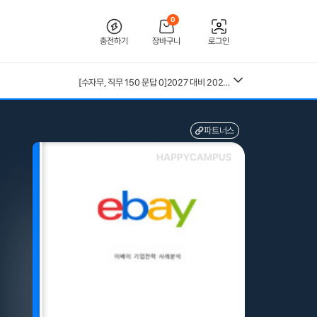
0
충전하기
장바구니
로그인
[2026 합격인증O] 전북대학교병원 간호사 채용 대비 필기+면접 기출 정리
26년 독학사 가정학 3단계 가족관계 요약본(24,25년 시험 복기내용 추가)
[수자무, 직무 150 문답 0]2027 대비 2026 한양대학교병원(서울) 신규 간호사 최종합격 AII IN ONE 대비서 (스펙, 자기소개서, 면접 기출, 직무 150개 문답0, 합격인증0)
전북대학교병원 2027년 간호사 채용 대비 필기+면접 복원(합격인증 O)
중앙대 매경 합격 필기본 (매경테스트 독학 필수자료)
(+합격인증O) SMAT 12시간 단기 암기 요약본 (모듈 A,B,C)
파트너스
근로복지공단 울산병원 간호사 상세한 면접후기 및 기출질문답변 병원정보 직무상식 80선
26년 독학사 가정학 3단계 식생활과 건강 요약본 (24,25년 시험 복기내용 추가)
수질환경기사 필기 총정리본
혈액원 간호사 최종합격 자소서