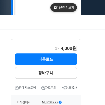
16P
미리보기
4,000원
정가
다운로드
장바구니
판매자스토어
자료문의
링크복사
지식판매자
NURSE777
D