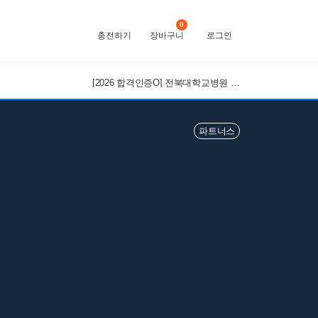
0
충전하기
장바구니
로그인
[2026 합격인증O] 전북대학교병원 간호사 채용 대비 필기+면접 기출 정리
파트너스