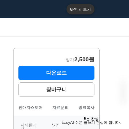
6P
미리보기
2,500원
정가
다운로드
장바구니
판매자스토어
자료문의
링크복사
“
E
5분 완성!
a
EasyAI 쉬운 글쓰기 현실이 됩니다.
s
지식판매
*가*
B
y