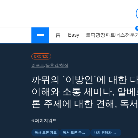
홈
Easy
토픽광장
파트너스
전문가
BRONZE
리포트
/
독후감/창작
까뮈의 `이방인`에 대한 다
이해와 소통 세미나, 알베
론 주제에 대한 견해, 독
6 페이지
워드
독서 토론 자료
독서 토론 주제와 질문
나의 견해와 책 정보 요약글