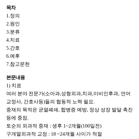
목차
1.정의
2.원인
3.분류
4.치료
5.간호
6.예후
7.참고문헌
본문내용
1) 치료
여러 분야 전문가(소아과,성형외과,치과,이비인후과, 언어
교정사, 간호사등)들의 협동적 노력 필요.
중재의 목적은 균열폐쇄, 합병증 예방, 정상 성장 발달 촉진
등에 중점.
토순의 외과적 중재 : 생후 1~2개월(100일전)
구개열외과적 교정 : 18 ~24개월 사이가 적절