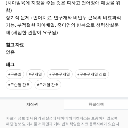
(치아발육에 지장을 주는 것은 피하고 언어장애 예방을 위
함)
장기적 문제 : 언어치료, 연구개와 비인두 근육의 비효과적
기능, 부적절한 치아배열, 중이염의 반복으로 청력상실문
제 (세심한 관찰이 요구됨)
참고 자료
없음
태그
#구순열
#구개열
#구순구개열
#구순구개열 간호
#구순열 간호
#구개열 간호
저작권
환불정책
자료의 정보 및 내용의 진실성에 대하여 해피캠퍼스는 보증하지 않으며,
해당 정보 및 게시물 저작권과 기타 법적 책임은 자료 등록자에게 있습니