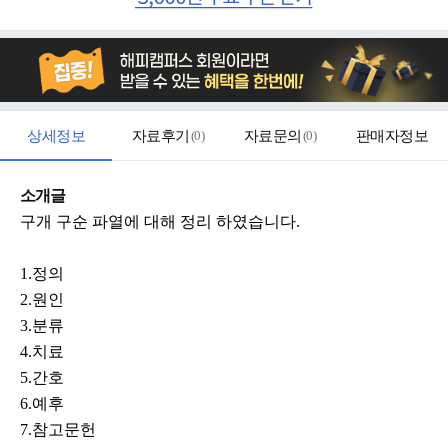
상세정보
자료후기
(
0
)
자료문의
(
0
)
판매자정보
소개글
구개 구순 파열에 대해 정리 하였습니다.
1.정의
2.원인
3.분류
4.치료
5.간호
6.예후
7.참고문헌