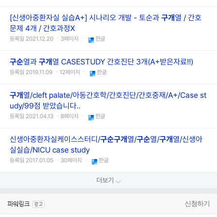
[신생아중환자실 실습A+] 시나리오 개발 - 토순과
구개
열 / 간호
문제 4개 / 간호과정X
등록일 2021.12.20 ㆍ3페이지 ㆍ
한글
구순
열과
구개
열 CASESTUDY 간호진단 3개(A+받은자료!!)
등록일 2019.11.09 ㆍ12페이지 ㆍ
한글
구개
열/cleft palate/아동간호학/간호진단/간호중재/A+/Case st
udy/99점 받았습니다..
등록일 2021.04.13 ㆍ8페이지 ㆍ
한글
신생아중환자실케이스스터디/
구순
구개
열/
구순
열/
구개
열/신생아
실실습/NICU case study
등록일 2017.01.05 ㆍ30페이지 ㆍ
한글
더보기
신청하기