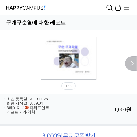
구개구순열에 대한 레포트
1
/ 8
ㆍ
최초 등록일
2009.11.26
ㆍ
최종 저작일
2009.04
ㆍ
8페이지
/
파워포인트
1,000원
ㆍ
리포트 > 의/약학