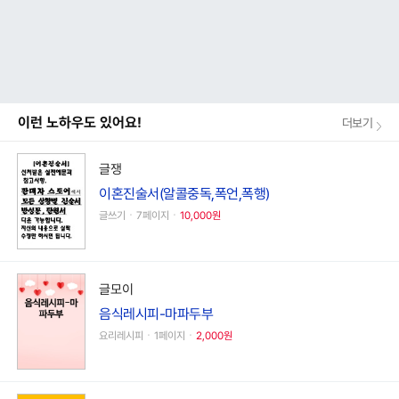
이런 노하우도 있어요!
더보기
글쟁
이혼진술서(알콜중독,폭언,폭행)
글쓰기ㆍ7페이지ㆍ
10,000원
글모이
음식레시피-마파두부
요리레시피ㆍ1페이지ㆍ
2,000원