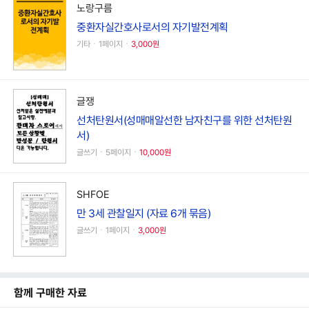
노랑구름
중환자실간호사로서의 자기발전계획
기타ㆍ1페이지ㆍ
3,000원
글쟁
선처탄원서(성매매알선한 남자친구를 위한 선처탄원
서)
글쓰기ㆍ5페이지ㆍ
10,000원
SHFOE
만 3세 관찰일지 (자료 6개 묶음)
글쓰기ㆍ1페이지ㆍ
3,000원
함께 구매한 자료