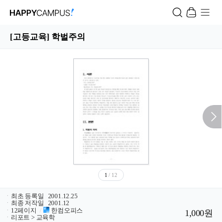
[고등교육] 학벌주의
1
/ 12
ㆍ
최초 등록일
2001.12.25
ㆍ
최종 저작일
2001.12
ㆍ
12페이지
/
한컴오피스
1,000원
ㆍ
리포트 > 교육학