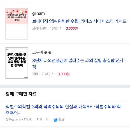
glinam
브레이징 없는 완벽한 숏립_리버스 시어 마스터 가이드
요리레시피ㆍ10페이지ㆍ
3,000원
고구마909
3년차 과외선생님이 알려주는 과외 꿀팁 총집합 전자
책
기타ㆍ23페이지ㆍ
3,000원
함께 구매한 자료
학벌주의학벌주의와 학력주의의 현실과 대책A+ -학벌주의와 학
력주의-
등록일 2007.09.16 ㆍ11페이지 ㆍ
한글