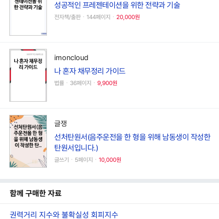
성공적인 프레젠테이션을 위한 전략과 기술
전자책/출판ㆍ144페이지ㆍ
20,000원
imoncloud
나 혼자 채무정리 가이드
법률ㆍ36페이지ㆍ
9,900원
글쟁
선처탄원서(음주운전을 한 형을 위해 남동생이 작성한
탄원서입니다.)
글쓰기ㆍ5페이지ㆍ
10,000원
함께 구매한 자료
권력거리 지수와 불확실성 회피지수