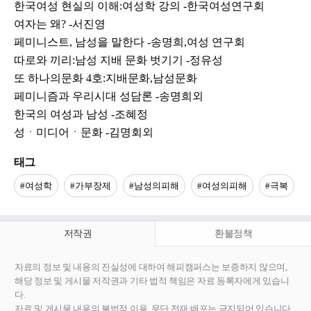
한국여성 현실의 이해:여성학 강의 -한국여성연구회
여자는 왜? -서진영
페미니스트, 남성을 말한다 -송명희,여성 연구회
따로와 끼리:남성 지배 문화 벗기기 -정유성
또 하나의문화 4호:지배문화,남성문화
페미니즘과 우리시대 성담론 -송명희외
한국의 여성과 남성 -조혜정
성ㆍ미디어ㆍ문화 -김명회외
태그
#여성학
#가부장제
#남성의피해
#여성의피해
#극복
저작권
환불정책
자료의 정보 및 내용의 진실성에 대하여 해피캠퍼스는 보증하지 않으며,
해당 정보 및 게시물 저작권과 기타 법적 책임은 자료 등록자에게 있습니
다.
자료 및 게시물 내용의 불법적 이용, 무단 전재∙배포는 금지되어 있습니다.