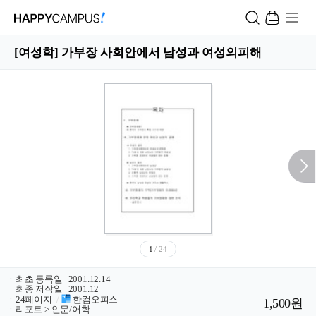
[여성학] 가부장 사회안에서 남성과 여성의피해
1
/ 24
ㆍ
최초 등록일
2001.12.14
ㆍ
최종 저작일
2001.12
ㆍ
24페이지
/
한컴오피스
1,500원
ㆍ
리포트 > 인문/어학