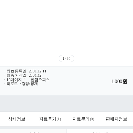
1
/ 10
ㆍ
최초 등록일
2001.12.11
ㆍ
최종 저작일
2001.12
ㆍ
10페이지
/
한컴오피스
1,000원
ㆍ
리포트 > 경영/경제
상세정보
자료후기
(
1
)
자료문의
(
0
)
판매자정보