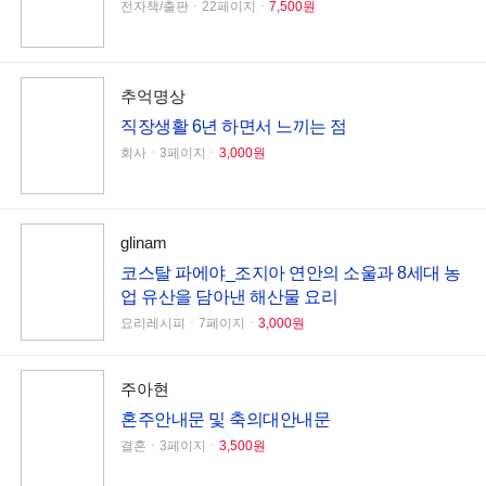
전자책/출판ㆍ22페이지ㆍ
7,500원
추억명상
직장생활 6년 하면서 느끼는 점
회사ㆍ3페이지ㆍ
3,000원
glinam
코스탈 파에야_조지아 연안의 소울과 8세대 농
업 유산을 담아낸 해산물 요리
요리레시피ㆍ7페이지ㆍ
3,000원
주아현
혼주안내문 및 축의대안내문
결혼ㆍ3페이지ㆍ
3,500원