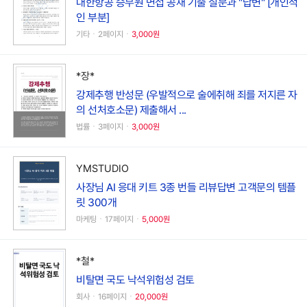
대한항공 승무원 면접 공채 기출 질문과 "답변" [개인적
인 부분]
기타ㆍ2페이지ㆍ
3,000원
*장*
강제추행 반성문 (우발적으로 술에취해 죄를 저지른 자
의 선처호소문) 제출해서 ...
법률ㆍ3페이지ㆍ
3,000원
YMSTUDIO
사장님 AI 응대 키트 3종 번들 리뷰답변 고객문의 템플
릿 300개
마케팅ㆍ17페이지ㆍ
5,000원
*철*
비탈면 국도 낙석위험성 검토
회사ㆍ16페이지ㆍ
20,000원