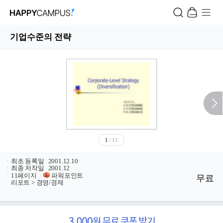
기업수준의 전략
1
/ 11
ㆍ
최초 등록일
2001.12.10
ㆍ
최종 저작일
2001.12
ㆍ
11페이지
/
파워포인트
무료
ㆍ
리포트 > 경영/경제