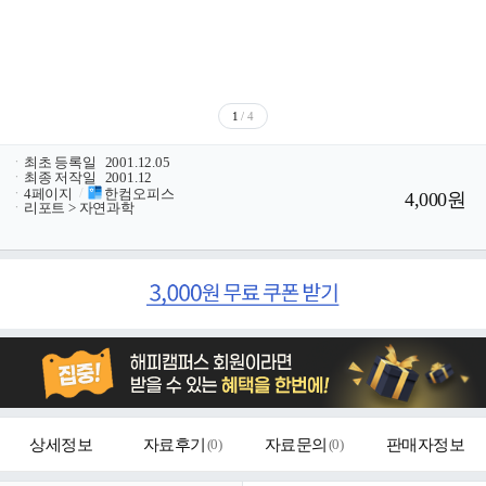
1
/ 4
ㆍ
최초 등록일
2001.12.05
ㆍ
최종 저작일
2001.12
ㆍ
4페이지
/
한컴오피스
4,000원
ㆍ
리포트 > 자연과학
상세정보
자료후기
(
0
)
자료문의
(
0
)
판매자정보