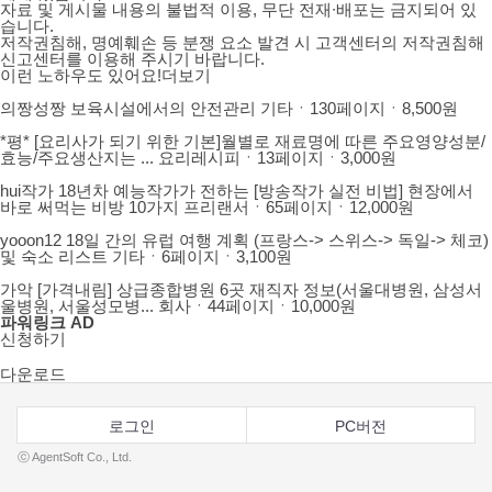
자료 및 게시물 내용의 불법적 이용, 무단 전재∙배포는 금지되어 있
습니다.
저작권침해, 명예훼손 등 분쟁 요소 발견 시 고객센터의
저작권침해
신고센터
를 이용해 주시기 바랍니다.
이런 노하우도 있어요!
더보기
의짱성짱
보육시설에서의 안전관리
기타ㆍ130페이지ㆍ
8,500원
*평*
[요리사가 되기 위한 기본]월별로 재료명에 따른 주요영양성분/
효능/주요생산지는 ...
요리레시피ㆍ13페이지ㆍ
3,000원
hui작가
18년차 예능작가가 전하는 [방송작가 실전 비법] 현장에서
바로 써먹는 비방 10가지
프리랜서ㆍ65페이지ㆍ
12,000원
yooon12
18일 간의 유럽 여행 계획 (프랑스-> 스위스-> 독일-> 체코)
및 숙소 리스트
기타ㆍ6페이지ㆍ
3,100원
가악
[가격내림] 상급종합병원 6곳 재직자 정보(서울대병원, 삼성서
5분 완성!
울병원, 서울성모병...
회사ㆍ44페이지ㆍ
10,000원
파워링크
AD
AI
신청하기
다운로드
챗봇
로그인
PC버전
ⓒ AgentSoft Co., Ltd.