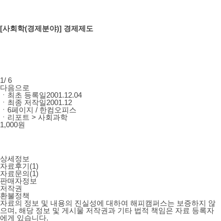
[사회학(경제분야)] 경제제도
1
/ 6
다음으로
ㆍ
최초 등록일
2001.12.04
ㆍ
최종 저작일
2001.12
ㆍ
6페이지
/
한컴오피스
ㆍ
리포트 > 사회과학
1,000원
상세정보
자료후기
(
1
)
자료문의
(
1
)
판매자정보
저작권
환불정책
자료의 정보 및 내용의 진실성에 대하여 해피캠퍼스는 보증하지 않
으며, 해당 정보 및 게시물 저작권과 기타 법적 책임은 자료 등록자
에게 있습니다.