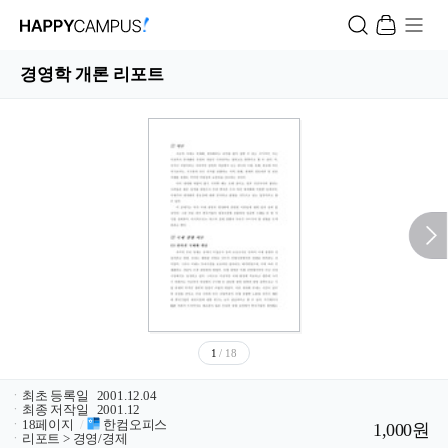
경영학 개론 리포트
1
/ 18
ㆍ
최초 등록일
2001.12.04
ㆍ
최종 저작일
2001.12
ㆍ
18페이지
/
한컴오피스
1,000원
ㆍ
리포트 > 경영/경제