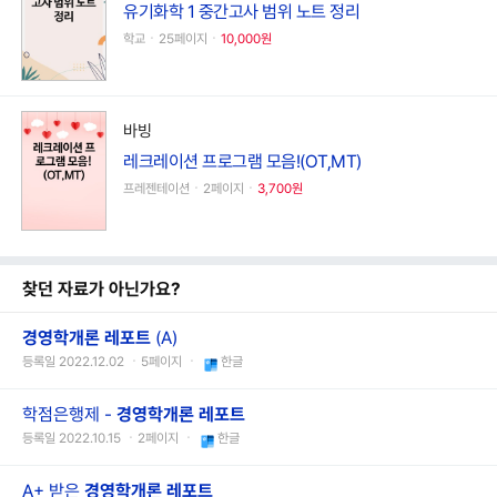
유기화학 1 중간고사 범위 노트 정리
학교ㆍ25페이지ㆍ
10,000원
바빙
레크레이션 프로그램 모음!(OT,MT)
프레젠테이션ㆍ2페이지ㆍ
3,700원
찾던 자료가 아닌가요?
경영학
개론
레포트
(A)
등록일 2022.12.02 ㆍ5페이지 ㆍ
한글
학점은행제 -
경영학
개론
레포트
등록일 2022.10.15 ㆍ2페이지 ㆍ
한글
A+ 받은
경영학
개론
레포트