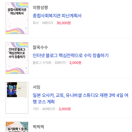
의짱성짱
종합사회복지관 피난계획서
회사ㆍ9페이지ㆍ
30,000원
찰옥수수
인터넷 블로그 핵심전략으로 수익 창출하기
블로그 수익화ㆍ6페이지ㆍ
3,000원
서밍
일본 오사카, 교토, 유니버셜 스튜디오 재팬 3박 4일 여
행 코스 계획
기타ㆍ40페이지ㆍ
3,000원
찍찍찍