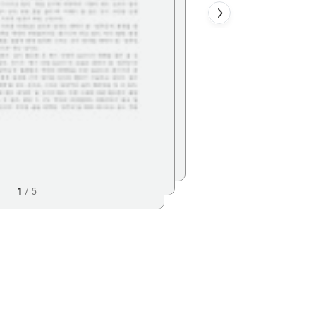
1
/
5