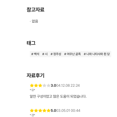
참고자료
· 없음
태그
# 백석
# 시
# 정주성
# 여우난 곬족
# 나와 나타샤와 흰 당
자료후기
3.0
04.12.08 22:24
*유*
알찬 구성이었고 많은 도움이 되었습니다.
5.0
03.05.01 00:44
*경*