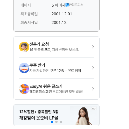
페이지
5 페이지
한컴오피스
최초등록일
2001.12.01
최종저작일
2001.12
전문가 요청
1:1 맞춤 리포트
, 지금 신청해 보세요.
쿠폰 받기
지금 가입하면,
쿠폰 12종 + 유료 혜택
EasyAI 쉬운 글쓰기
해피캠퍼스 회원
무료이용권 모두 발급!