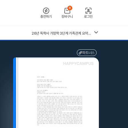
0
충전하기
장바구니
로그인
[2026 합격인증O] 전북대학교병원 간호사 채용 대비 필기+면접 기출 정리
26년 독학사 가정학 3단계 가족관계 요약본(24,25년 시험 복기내용 추가)
[수자무, 직무 150 문답 0]2027 대비 2026 한양대학교병원(서울) 신규 간호사 최종합격 AII IN ONE 대비서 (스펙, 자기소개서, 면접 기출, 직무 150개 문답0, 합격인증0)
전북대학교병원 2027년 간호사 채용 대비 필기+면접 복원(합격인증 O)
중앙대 매경 합격 필기본 (매경테스트 독학 필수자료)
파트너스
(+합격인증O) SMAT 12시간 단기 암기 요약본 (모듈 A,B,C)
근로복지공단 울산병원 간호사 상세한 면접후기 및 기출질문답변 병원정보 직무상식 80선
26년 독학사 가정학 3단계 식생활과 건강 요약본 (24,25년 시험 복기내용 추가)
수질환경기사 필기 총정리본
혈액원 간호사 최종합격 자소서