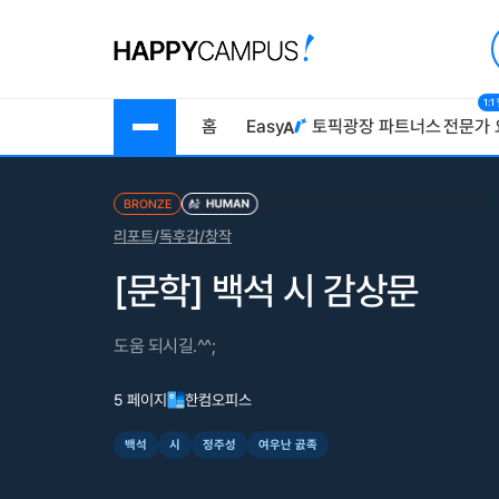
1:
홈
Easy
토픽광장
파트너스
전문가 
BRONZE
리포트
/
독후감/창작
[문학] 백석 시 감상문
도움 되시길.^^;
5 페이지
한컴오피스
백석
시
정주성
여우난 곬족