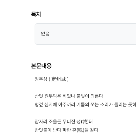
목차
없음
본문내용
정주성 ( 定州城 )
산텃 원두막은 비었나 불빛이 외롭다
헝겊 심지에 아주까리 기름의 쪼는 소리가 들리는 듯
잠자리 조을든 무너진 성(城)터
반딧불이 난다 파란 혼(魂)들 같다