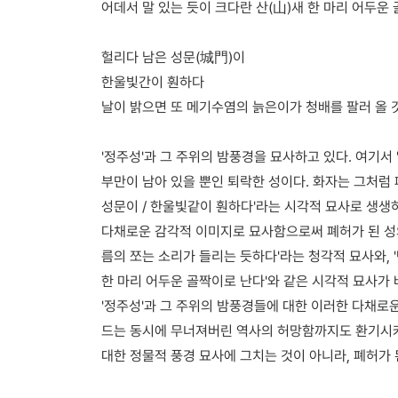
어데서 말 있는 듯이 크다란 산(山)새 한 마리 어두운
헐리다 남은 성문(城門)이
한울빛간이 훤하다
날이 밝으면 또 메기수염의 늙은이가 청배를 팔러 올 
'정주성'과 그 주위의 밤풍경을 묘사하고 있다. 여기서 
부만이 남아 있을 뿐인 퇴락한 성이다. 화자는 그처럼 
성문이 / 한울빛같이 훤하다'라는 시각적 묘사로 생생
다채로운 감각적 이미지로 묘사함으로써 폐허가 된 성의
름의 쪼는 소리가 들리는 듯하다'라는 청각적 묘사와, '
한 마리 어두운 골짝이로 난다'와 같은 시각적 묘사가 
'정주성'과 그 주위의 밤풍경들에 대한 이러한 다채로운
드는 동시에 무너져버린 역사의 허망함까지도 환기시켜 
대한 정물적 풍경 묘사에 그치는 것이 아니라, 폐허가