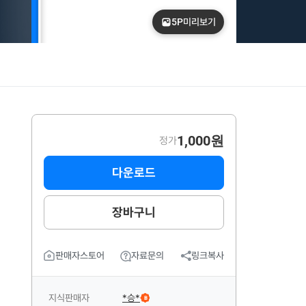
5P
미리보기
1,000원
정가
다운로드
장바구니
판매자스토어
자료문의
링크복사
지식판매자
*승*
B