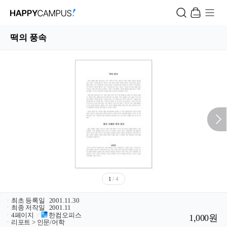
떡의 풍속
1
/ 4
ㆍ
최초 등록일
2001.11.30
ㆍ
최종 저작일
2001.11
ㆍ
4페이지
/
한컴오피스
1,000원
ㆍ
리포트 > 인문/어학