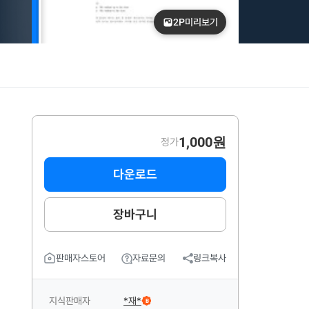
2P
미리보기
1,000원
정가
다운로드
장바구니
판매자스토어
자료문의
링크복사
지식판매자
*재*
B