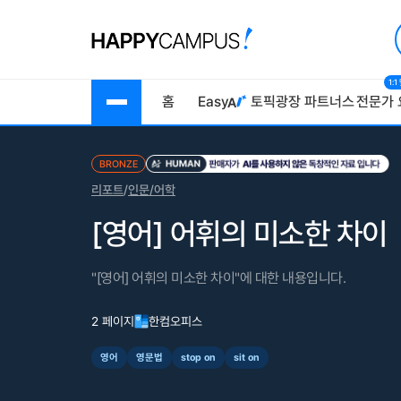
1:
홈
Easy
토픽광장
파트너스
전문가 
BRONZE
리포트
/
인문/어학
[영어] 어휘의 미소한 차이
"[영어] 어휘의 미소한 차이"에 대한 내용입니다.
2 페이지
한컴오피스
영어
영문법
stop on
sit on