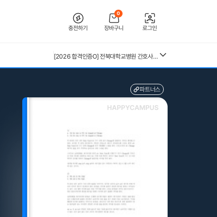
0
충전하기
장바구니
로그인
[2026 합격인증O] 전북대학교병원 간호사 채용 대비 필기+면접 기출 정리
파트너스