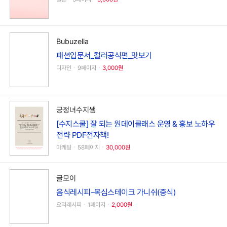
Bubuzella
패션입문서_컬러공식편_맛보기
디자인ㆍ9페이지ㆍ
3,000원
긍정녀수지쌤
[수지스쿨] 잘 되는 원데이클래스 운영 & 홍보 노하우
전략 PDF전자책!
마케팅ㆍ58페이지ㆍ
30,000원
글모이
음식레시피-목심스테이크 가니쉬(중식)
요리레시피ㆍ1페이지ㆍ
2,000원