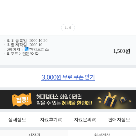
1
/ 6
ㆍ
최초 등록일
2000.10.20
ㆍ
최종 저작일
2000.10
ㆍ
6페이지
/
한컴오피스
1,500원
ㆍ
리포트 > 인문/어학
상세정보
자료후기
(
3
)
자료문의
(
0
)
판매자정보
저작권
환불정책