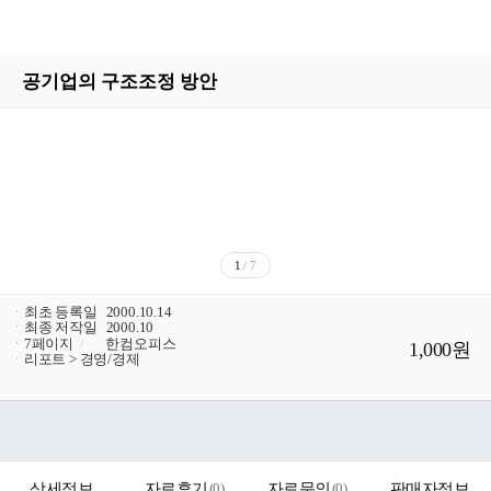
공기업의 구조조정 방안
1
/ 7
ㆍ
최초 등록일
2000.10.14
ㆍ
최종 저작일
2000.10
ㆍ
7페이지
/
한컴오피스
1,000원
ㆍ
리포트 > 경영/경제
상세정보
자료후기
(
0
)
자료문의
(
0
)
판매자정보