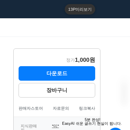
13P
미리보기
1,000원
정가
다운로드
장바구니
판매자스토어
자료문의
링크복사
“
E
5분 완성!
a
EasyAI 쉬운 글쓰기 현실이 됩니다.
s
지식판매
*미*
B
y