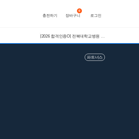
0
충전하기
장바구니
로그인
[2026 합격인증O] 전북대학교병원 간호사 채용 대비 필기+면접 기출 정리
파트너스