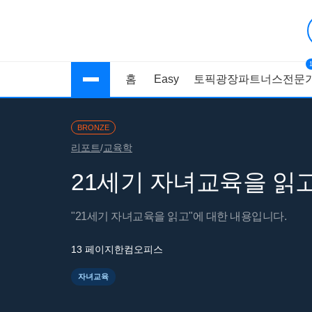
홈
Easy
토픽광장
파트너스
전문가
BRONZE
리포트
/
교육학
21세기 자녀교육을 읽
"21세기 자녀교육을 읽고"에 대한 내용입니다.
13 페이지
한컴오피스
자녀교육