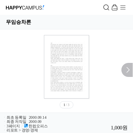
무임승차론
1
/ 3
ㆍ
최초 등록일
2000.09.14
ㆍ
최종 저작일
2000.09
ㆍ
3페이지
/
한컴오피스
1,000원
ㆍ
리포트 > 경영/경제