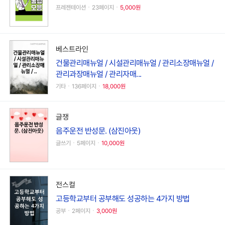
프레젠테이션ㆍ23페이지ㆍ
5,000원
베스트라인
건물관리매뉴얼 / 시설관리매뉴얼 / 관리소장매뉴얼 /
관리과장매뉴얼 / 관리자매...
기타ㆍ136페이지ㆍ
18,000원
글쟁
음주운전 반성문. (삼진아웃)
글쓰기ㆍ5페이지ㆍ
10,000원
전스컬
고등학교부터 공부해도 성공하는 4가지 방법
공부ㆍ2페이지ㆍ
3,000원