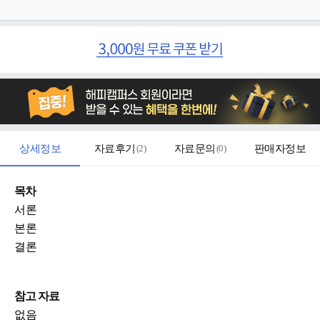
상세정보
자료후기
(
2
)
자료문의
(
0
)
판매자정보
목차
서론
본론
결론
참고 자료
없음