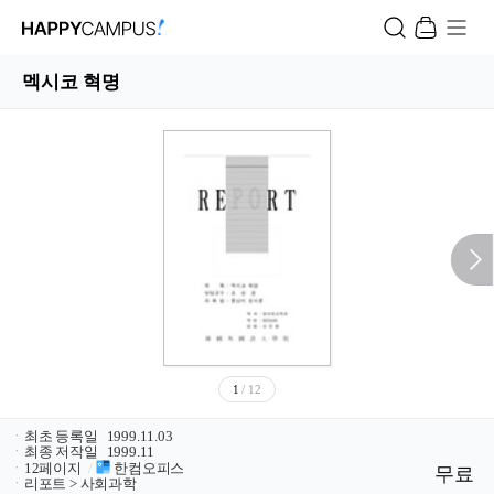
멕시코 혁명
1
/ 12
ㆍ
최초 등록일
1999.11.03
ㆍ
최종 저작일
1999.11
ㆍ
12페이지
/
한컴오피스
무료
ㆍ
리포트 > 사회과학