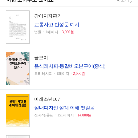
강아지자판기
교통사고 반성문 예시
법률ㆍ1페이지ㆍ
3,000원
글모이
음식레시피-등갈비오븐구이(중식)
요리레시피ㆍ1페이지ㆍ
2,000원
미래소년107
실내디자인 설계 이해 첫걸음
전자책/출판ㆍ151페이지ㆍ
14,000원