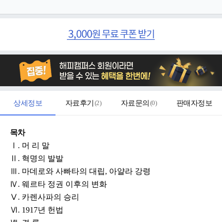
상세정보
자료후기
(
2
)
자료문의
(
0
)
판매자정보
목차
Ⅰ. 머 리 말
Ⅱ. 혁명의 발발
Ⅲ. 마데로와 사빠타의 대립, 아얄라 강령
Ⅳ. 웨르타 정권 이후의 변화
Ⅴ. 카렌사파의 승리
Ⅵ. 1917년 헌법