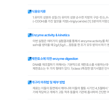
식용유지류
1.유지의 성분과 성질 (1) 유지의 성분 순수한 지방의 구성-탄소,수소,산소 구조상-분자의 glycerol과 3분자의 지방산으로 결합 *glycerol : 3개의 수산기
(-COOH)를 가진 알코올 지방(=triglycer
Enzyme activity & kinetics
이번 실험은 여러가지 실험결과를 통해서 enzyme activity를 측정해보 고, 또한 그 결과를 통해서 Michaelis-menten식을 유도하는 실험이었
제한효소에 의한 enzyme digestion
DNA를 재조합하기 위해서는 기본적으로 제한효소를 사용하는데 이
제한효소는 두 가지 형태가 있다. 1)class I:특정한 염기서열은
위가 특정하지 않아 유전공학에 적당하지 않다. ..
개구리 마취법 및 해부 방법
재료는 이들이 동면에서 깨어나와 이들의 활동 시기인 4,5월에서 11월에서 흔히 논, 밭, 연못 등에서 쉽게 채취할 수
기에 적당하고 개체가 고등 척추 동물의 기관에 흡사하여 간단한 여러 실험 재료로 많이 쓰인다. 개체를 죽이는 방법은 뇌천공법이나. 뇌절단법 및 약품마취
법등으로 처리하는 법이 있느나, 어느 ..