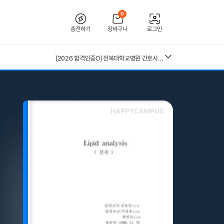
0
충전하기
장바구니
로그인
26년 독학사 가정학 3단계 가족관계 요약본(24,25년 시험 복기내용 추가)
[2026 합격인증O] 전북대학교병원 간호사 채용 대비 필기+면접 기출 정리
전북대학교병원 2027년 간호사 채용 대비 필기+면접 복원(합격인증 O)
26년 독학사 가정학 3단계 식생활과 건강 요약본 (24,25년 시험 복기내용 추가)
독학사 3단계 가정학 가족관계 기출모의고사 200제(객관식 150, 주관식 50문제)
(+합격인증O) SMAT 12시간 단기 암기 요약본 (모듈 A,B,C)
중앙대 매경 합격 필기본 (매경테스트 독학 필수자료)
독학사 3단계 가정학 식생활과건강 기출모의고사 200제(객관식 150, 주관식 50문제)
근로복지공단 울산병원 간호사 상세한 면접후기 및 기출질문답변 병원정보 직무상식 80선
독학사 3단계 가족관계 기출