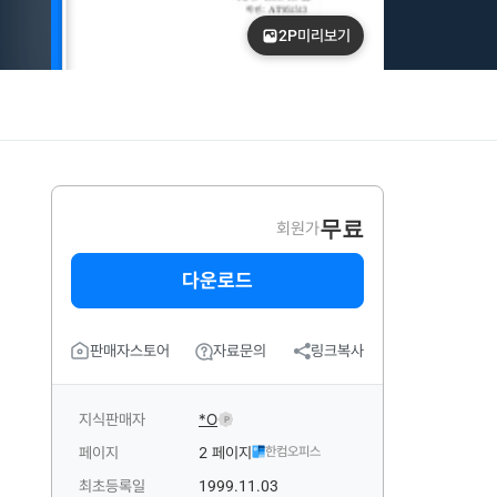
2P
미리보기
무료
회원가
다운로드
판매자스토어
자료문의
링크복사
지식판매자
*O
P
페이지
2 페이지
한컴오피스
최초등록일
1999.11.03