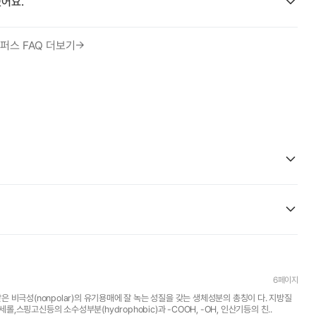
어요.
퍼스 FAQ 더보기
6페이지
. 지방질
분자는 소수성(hydrophobic)성분과 지방산, 에스테르화된 글리 세롤,스핑고신등의 소수성부분(hydrophobic)과 -COOH, -OH, 인산기등의 친..