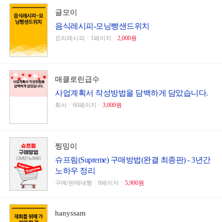
글모이
음식레시피-모닝빵샌드위치
요리레시피ㆍ1페이지ㆍ
2,000원
매클로린급수
사업계획서 작성방법을 담백하게 담았습니다.
회사ㆍ60페이지ㆍ
3,000원
찡밍이
슈프림(Supreme) 구매방법(완결 최종판) - 3년간
노하우 정리
구매/판매대행ㆍ9페이지ㆍ
5,900원
hanyssam