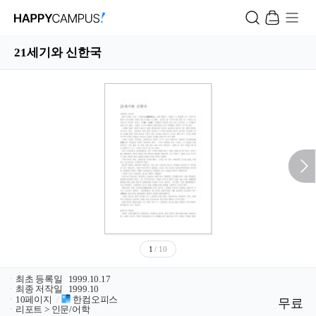
21세기와 신한국
1
/ 10
ㆍ
최초 등록일
1999.10.17
ㆍ
최종 저작일
1999.10
ㆍ
10페이지
/
한컴오피스
무료
ㆍ
리포트 > 인문/어학