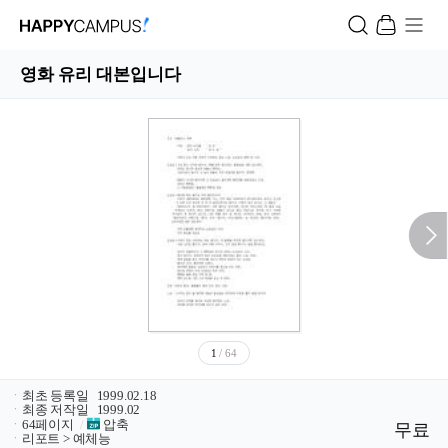
영화 유리 대본입니다
1
/ 64
ㆍ
최초 등록일
1999.02.18
ㆍ
최종 저작일
1999.02
ㆍ
64페이지
/
압축
무료
ㆍ
리포트 > 예체능