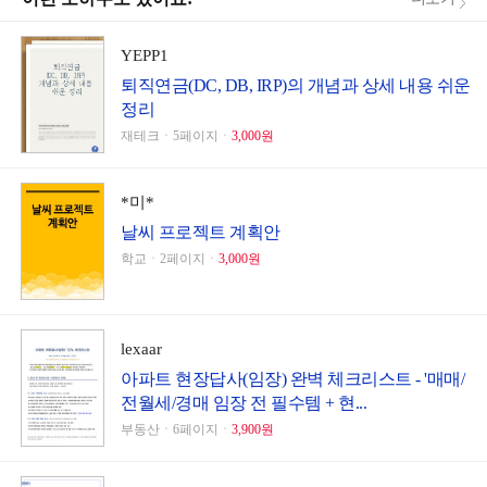
YEPP1
퇴직연금(DC, DB, IRP)의 개념과 상세 내용 쉬운
정리
재테크ㆍ5페이지ㆍ
3,000원
*미*
날씨 프로젝트 계획안
학교ㆍ2페이지ㆍ
3,000원
lexaar
아파트 현장답사(임장) 완벽 체크리스트 - '매매/
전월세/경매 임장 전 필수템 + 현...
부동산ㆍ6페이지ㆍ
3,900원