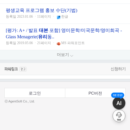
평생교육 프로그램 홍보 수단(기법)
등록일 2023.01.06 ㆍ11페이지 ㆍ
한글
[평가: A+ / 발표
대본
포함] 영미문학/미국문학/영미희곡 -
Glass Menagerie(
유리
동..
등록일 2019.05.06 ㆍ21페이지 ㆍ
MS 파워포인트
더보기
신청하기
로그인
PC버전
5분 완성!
ⓒ AgentSoft Co., Ltd.
AI
챗봇