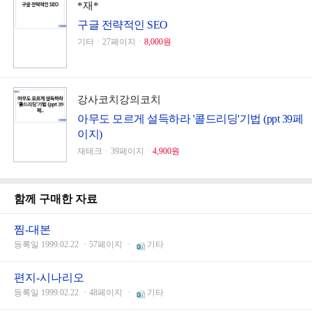
*재*
구글 전략적인 SEO
기타ㆍ27페이지ㆍ
8,000원
강사코치강의코치
아무도 모르게 설득하라 '콜드리딩'기법 (ppt 39페
이지)
재테크ㆍ39페이지ㆍ
4,900원
함께 구매한 자료
찜-대본
등록일 1999.02.22 ㆍ57페이지 ㆍ
기타
편지-시나리오
등록일 1999.02.22 ㆍ48페이지 ㆍ
기타