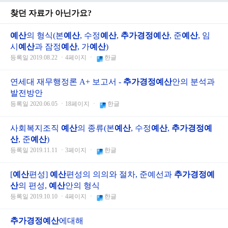
찾던 자료가 아닌가요?
예산
의 형식(본
예산
, 수정
예산
,
추가경정예산
, 준
예산
, 임
시
예산
과 잠정
예산
, 가
예산
)
등록일 2019.08.22 ㆍ4페이지 ㆍ
한글
연세대 재무행정론 A+ 보고서 -
추가경정예산
안의 분석과
발전방안
등록일 2020.06.05 ㆍ18페이지 ㆍ
한글
사회복지조직
예산
의 종류(본
예산
, 수정
예산
,
추가경정예
산
, 준
예산
)
등록일 2019.11.11 ㆍ3페이지 ㆍ
한글
[
예산
편성]
예산
편성의 의의와 절차, 준예선과
추가경정예
산
의 편성,
예산
안의 형식
등록일 2019.10.10 ㆍ4페이지 ㆍ
한글
추가경정예산
에대해