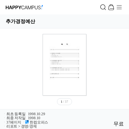
추가경정예산
1
/ 37
ㆍ
최초 등록일
1998.10.29
ㆍ
최종 저작일
1998.10
ㆍ
37페이지
/
한컴오피스
무료
ㆍ
리포트 > 경영/경제