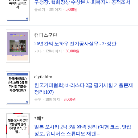
구청장, 협회장상 수상본 사회복지사 공적조서
글쓰기ㆍ3페이지ㆍ
5,000원
캠퍼스군단
26년간의 노하우 전기공사실무 - 개정판
기타ㆍ128페이지ㆍ
30,000원
clytiahiro
한국커피협회) 바리스타 2급 필기시험 기출문제
정리(107)
공부ㆍ18페이지ㆍ
3,000원
*혜*
일본 오사카 2박 3일 완벽 정리 (여행 코스, 맛집
정보, 유니버스 스튜디오 재팬 ...