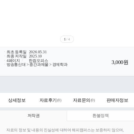
1
/ 4
ㆍ
최초 등록일
2026.05.31
ㆍ
최종 저작일
2025.10
ㆍ
4페이지
/
한컴오피스
3,000원
ㆍ
방송통신대 > 중간과제물 > 경제학과
상세정보
자료후기
(
0
)
자료문의
(
0
)
판매자정보
저작권
환불정책
자료의 정보 및 내용의 진실성에 대하여 해피캠퍼스는 보증하지 않으며,