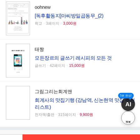
oohnew
[독후활동지]아씨방일곱동무_(2)
학교ㆍ3페이지ㆍ
3,000원
태짱
모든장르의 글쓰기 레시피의 모든 것
글쓰기ㆍ42페이지ㆍ
15,000원
그림그리는회계맨
5분 완성!
회계사의 맛집기행 (강남역, 신논현역 맛집 추천
AI
리스트)
전자책/출판ㆍ315페이지ㆍ
9,900원
챗봇
신청하기