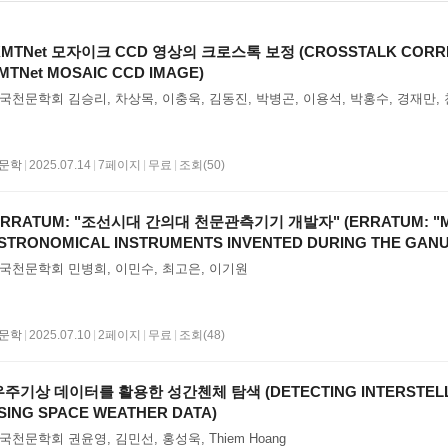
MTNet 모자이크 CCD 영상의 크로스톡 보정 (CROSSTALK CORRE
MTNet MOSAIC CCD IMAGE)
국천문학회 김승리, 차상목, 이충욱, 김동진, 박병곤, 이용석, 박홍수, 경재만,
문학
|
2025.07.14
|
7페이지
|
무료
|
조회(50)
ERRATUM: "조선시대 간의대 천문관측기기 개발자" (ERRATUM: "M
STRONOMICAL INSTRUMENTS INVENTED DURING THE GANUI
OSEON DYNASTY")
국천문학회 민병희, 이민수, 최고은, 이기원
문학
|
2025.07.10
|
2페이지
|
무료
|
조회(48)
주기상 데이터를 활용한 성간첸체 탐색 (DETECTING INTERSTELL
SING SPACE WEATHER DATA)
국천문학회 권윤영, 김민선, 홍성욱, Thiem Hoang