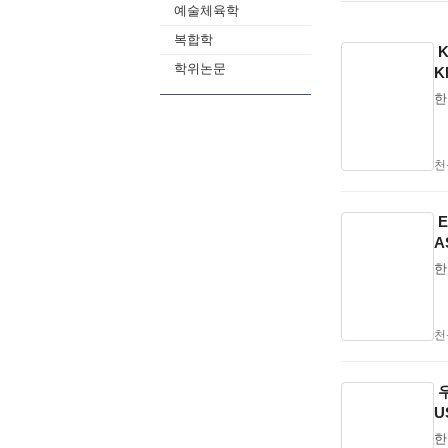
예술체육학
복합학
K
학위논문
K
한
천
A
J
한
천
우
U
한