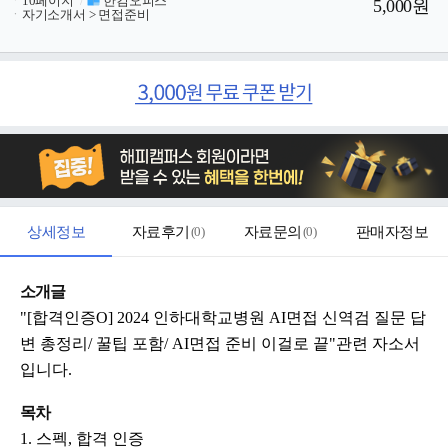
ㆍ
10페이지
/
한컴오피스
5,000원
ㆍ
자기소개서 > 면접준비
상세정보
자료후기
(
0
)
자료문의
(
0
)
판매자정보
소개글
"[합격인증O] 2024 인하대학교병원 AI면접 신역검 질문 답
변 총정리/ 꿀팁 포함/ AI면접 준비 이걸로 끝"관련 자소서
입니다.
목차
1. 스펙, 합격 인증