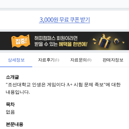
상세정보
자료후기
(
1
)
자료문의
(
0
)
판매자정보
소개글
"조선대학교 인생은 게임이다 A+ 시험 문제 족보"에 대한
내용입니다.
목차
없음
본문내용